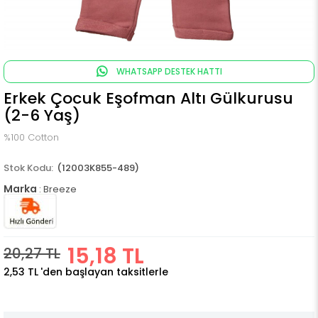
WHATSAPP DESTEK HATTI
Erkek Çocuk Eşofman Altı Gülkurusu
(2-6 Yaş)
%100 Cotton
(12003K855-489)
Marka
:
Breeze
15,18 TL
20,27 TL
2,53 TL
'den başlayan taksitlerle