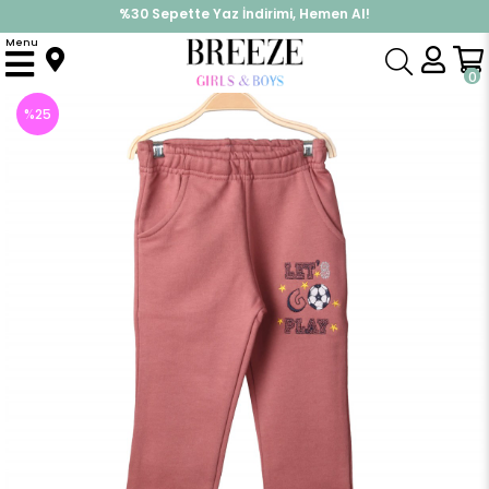
%30 Sepette Yaz İndirimi, Hemen Al!
İndirimlere ek %10 İndirimi Kap, Hemen Üye Ol!
Menu
Anasayfa
Erkek Çocuk
Alt Giyim
Eşofman Altı
Erkek Çocuk Eşofman Altı Gülkurusu (2-6 Yaş)
0
%
25
İndirim