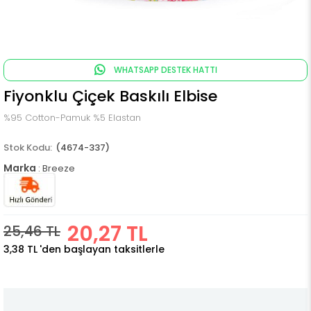
WHATSAPP DESTEK HATTI
Fiyonklu Çiçek Baskılı Elbise
%95 Cotton-Pamuk %5 Elastan
(4674-337)
Marka
:
Breeze
20,27 TL
25,46 TL
3,38 TL
'den başlayan taksitlerle