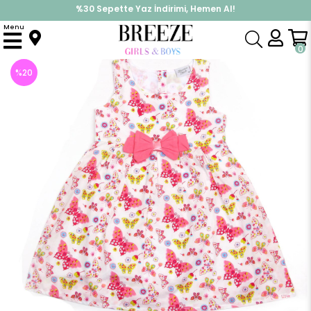
%30 Sepette Yaz İndirimi, Hemen Al!
İndirimlere ek %10 İndirimi Kap, Hemen Üye Ol!
Menu
Anasayfa
Kız Çocuk
Elbise Modelleri
Uzun Kol Elbise
Fiyonklu Çiçek Baskılı Elbise
0
%
20
İndirim