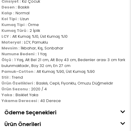
Cinsiyet :
Kız Çocuk
Desen :
Baskılı
Kalıp :
Normal
Kol Tipi :
Uzun
Kumaş Tipi :
Örme
Kumaş Türü :
2 İplik
LCY :
Alt Kumaş %10, Üst Kumaş %10
Materyal :
LCY, Pamuklu
Mevsim :
İlkbahar, Kış, Sonbahar
Numune Bedeni :
1 Yaş
Ölçü :
1 Yaş, Alt Bel 21 cm, Alt Boy 43 cm, Bedenler arası 3 cm fark
bulunmaktadır., Boy 32 cm, En 27 cm
Pamuk-Cotton :
Alt Kumaş %90, Üst Kumaş %90
Stil :
Trend
Ürün Özellikleri :
Baskılı, Cepli, Fiyonklu, Omuzu Düğmelidir
Ürün Sezonu :
2020 / 4
Yaka :
Bisiklet Yaka
Yıkama Derecesi :
40 Derece
Ödeme Seçenekleri
Ürün Önerileri