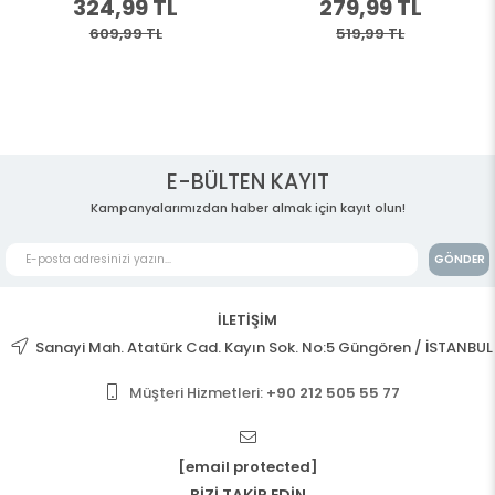
324,99 TL
279,99 TL
609,99 TL
519,99 TL
E-BÜLTEN KAYIT
Kampanyalarımızdan haber almak için kayıt olun!
GÖNDER
İLETİŞİM
Sanayi Mah. Atatürk Cad. Kayın Sok. No:5 Güngören / İSTANBUL
Müşteri Hizmetleri:
+90 212 505 55 77
[email protected]
BİZİ TAKİP EDİN