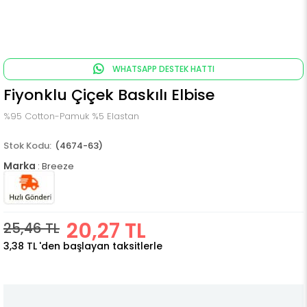
WHATSAPP DESTEK HATTI
Fiyonklu Çiçek Baskılı Elbise
%95 Cotton-Pamuk %5 Elastan
(4674-63)
Marka
:
Breeze
20,27 TL
25,46 TL
3,38 TL
'den başlayan taksitlerle