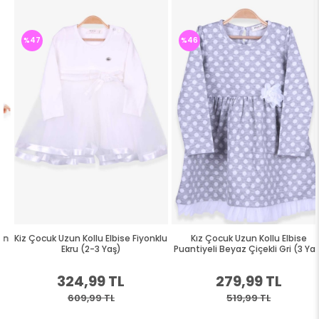
%47
%46
Kiz Çocuk Uzun Kollu Elbise Fiyonklu
Kız Çocuk Uzun Kollu Elbise
Ekru (2-3 Yaş)
Puantiyeli Beyaz Çiçekli Gri (3 Yaş)
324,99 TL
279,99 TL
609,99 TL
519,99 TL