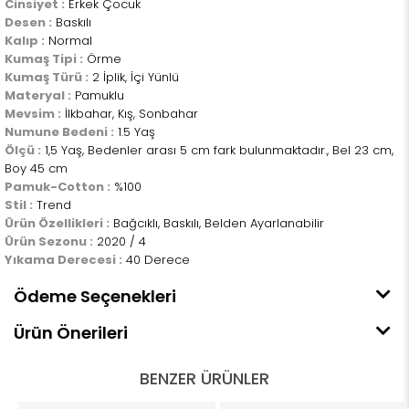
Cinsiyet :
Erkek Çocuk
Desen :
Baskılı
Kalıp :
Normal
Kumaş Tipi :
Örme
Kumaş Türü :
2 İplik, İçi Yünlü
Materyal :
Pamuklu
Mevsim :
İlkbahar, Kış, Sonbahar
Numune Bedeni :
1.5 Yaş
Ölçü :
1,5 Yaş, Bedenler arası 5 cm fark bulunmaktadır., Bel 23 cm,
Boy 45 cm
Pamuk-Cotton :
%100
Stil :
Trend
Ürün Özellikleri :
Bağcıklı, Baskılı, Belden Ayarlanabilir
Ürün Sezonu :
2020 / 4
Yıkama Derecesi :
40 Derece
Ödeme Seçenekleri
Ürün Önerileri
BENZER ÜRÜNLER