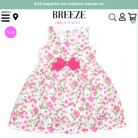
%30 Sepette Yaz İndirimi, Hemen Al!
İndirimlere ek %10 İndirimi Kap, Hemen Üye Ol!
Menu
Anasayfa
Kız Çocuk
Elbise Modelleri
Uzun Kol Elbise
Fiyonklu Çiçek Baskılı Elbise
0
%
20
İndirim