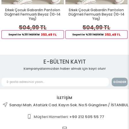
Erkek Çocuk Gabardin Pantolon
Erkek Çocuk Gabardin Pantolon
Düğmeli Fermuarlı Beyaz (10-14
Düğmeli Fermuarlı Beyaz (10-14
Yaş)
Yaş)
504,99 TL
504,99 TL
353,49 TL
353,49 TL
Sepette %30 İNDİRİM
Sepette %30 İNDİRİM
E-BÜLTEN KAYIT
Kampanyalarımızdan haber almak için kayıt olun!
GÖNDER
İLETİŞİM
Sanayi Mah. Atatürk Cad. Kayın Sok. No:5 Güngören / İSTANBUL
Müşteri Hizmetleri:
+90 212 505 55 77