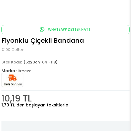
WHATSAPP DESTEK HATTI
Fiyonklu Çiçekli Bandana
%100 Cotton
(5220cnT641-118)
Marka
:
Breeze
10,19 TL
1,70 TL
'den başlayan taksitlerle