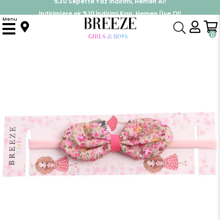
İndirimlere ek %10 İndirimi Kap, Hemen Üye Ol!
%30 Sepette Yaz İndirimi, Hemen Al!
Menu
Anasayfa
Doğum Günü Parti Kıyafetleri
Fiyonklu Çiçekli Bandana
0