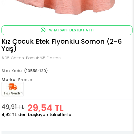
WHATSAPP DESTEK HATTI
Kız Çocuk Etek Fiyonklu Somon (2-6
Yaş)
%95 Cotton-Pamuk %5 Elastan
(10558-120)
Marka
:
Breeze
29,54 TL
49,91 TL
4,92 TL
'den başlayan taksitlerle