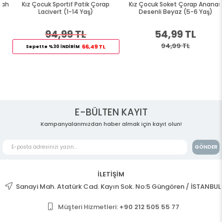
Kız Çocuk Sportif Patik Çorap
Kız Çocuk Soket Çorap Ananas
Lacivert (1-14 Yaş)
Desenli Beyaz (5-6 Yaş)
94,99 TL
54,99 TL
94,99 TL
66,49 TL
Sepette %30 İNDİRİM
E-BÜLTEN KAYIT
Kampanyalarımızdan haber almak için kayıt olun!
GÖNDER
İLETİŞİM
Sanayi Mah. Atatürk Cad. Kayın Sok. No:5 Güngören / İSTANBUL
Müşteri Hizmetleri:
+90 212 505 55 77