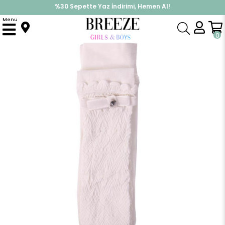
%30 Sepette Yaz İndirimi, Hemen Al!
İndirimlere ek %10 İndirimi Kap, Hemen Üye Ol!
Menu
Anasayfa
Aksesuar
Çorap
Kız Çocuk Külotlu Çorap Fiyonklu Krem (3- 10 Yaş)
0