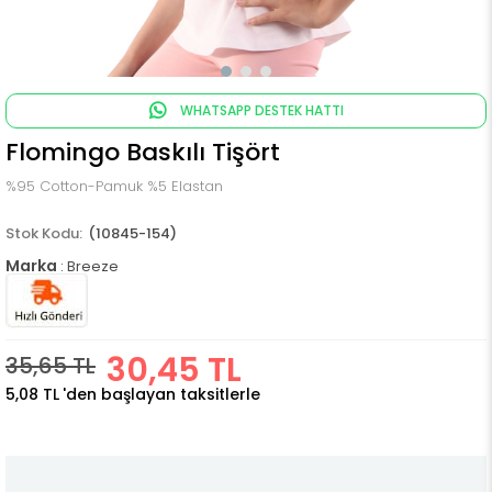
WHATSAPP DESTEK HATTI
Flomingo Baskılı Tişört
%95 Cotton-Pamuk %5 Elastan
(10845-154)
Marka
:
Breeze
30,45 TL
35,65 TL
5,08 TL
'den başlayan taksitlerle