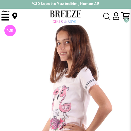
İndirimlere ek %10 İndirimi Kap, Hemen Üye Ol!
Menu
Anasayfa
Kız Çocuk
Üst Giyim
Tişört
Flomingo Baskılı Tişört
0
%
15
İndirim