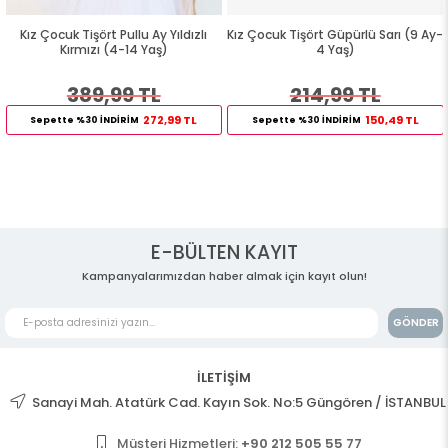
Kız Çocuk Tişört Pullu Ay Yıldızlı
Kız Çocuk Tişört Güpürlü Sarı (9 Ay-
Kırmızı (4-14 Yaş)
4 Yaş)
389,99 TL
214,99 TL
272,99 TL
150,49 TL
Sepette %30 İNDİRİM
Sepette %30 İNDİRİM
E-BÜLTEN KAYIT
Kampanyalarımızdan haber almak için kayıt olun!
GÖNDER
İLETİŞİM
Sanayi Mah. Atatürk Cad. Kayın Sok. No:5 Güngören / İSTANBUL
Müşteri Hizmetleri:
+90 212 505 55 77