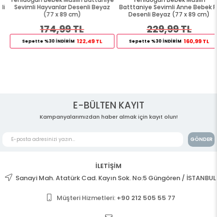
Sevimli Hayvanlar Desenli Beyaz
Batttaniye Sevimli Anne Bebek Fil
(77 x 89 cm)
Desenli Beyaz (77 x 89 cm)
174,99 TL
229,99 TL
122,49 TL
160,99 TL
Sepette %30 İNDİRİM
Sepette %30 İNDİRİM
E-BÜLTEN KAYIT
Kampanyalarımızdan haber almak için kayıt olun!
GÖNDER
İLETİŞİM
Sanayi Mah. Atatürk Cad. Kayın Sok. No:5 Güngören / İSTANBUL
Müşteri Hizmetleri:
+90 212 505 55 77