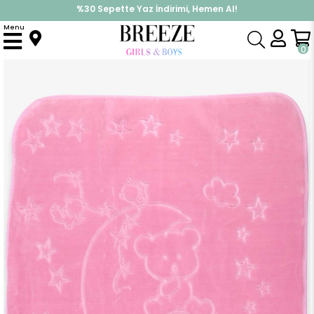
%30 Sepette Yaz İndirimi, Hemen Al!
İndirimlere ek %10 İndirimi Kap, Hemen Üye Ol!
Menu
Anasayfa
Yenidoğan
Battaniye
Golden Yenidoğan Bebek Battaniyesi Parmak Emen Ayıcık Pudra
0