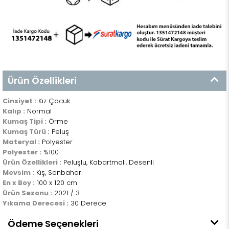
Ürün Özellikleri
Cinsiyet :
Kız Çocuk
Kalıp :
Normal
Kumaş Tipi :
Örme
Kumaş Türü :
Peluş
Materyal :
Polyester
Polyester :
%100
Ürün Özellikleri :
Peluşlu, Kabartmalı, Desenli
Mevsim :
Kış, Sonbahar
En x Boy :
100 x 120 cm
Ürün Sezonu :
2021 / 3
Yıkama Derecesi :
30 Derece
Ödeme Seçenekleri