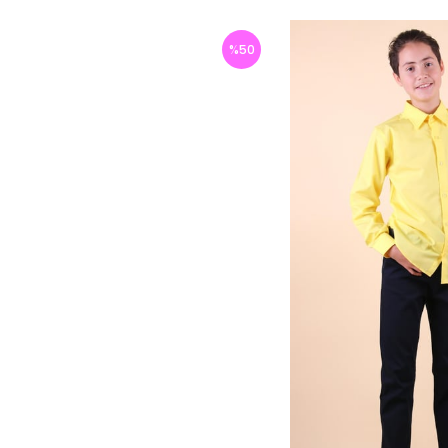
%
50
İndirim