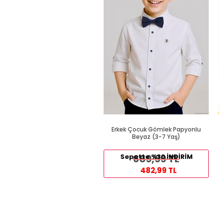
Erkek Çocuk Gömlek Papyonlu
Beyaz (3-7 Yaş)
Sepette %30 İNDİRİM
689,99 TL
482,99 TL