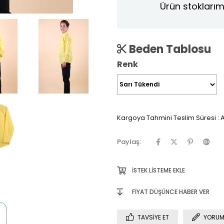
Ürün stoklarım
Beden Tablosu
Renk
Kargoya Tahmini Teslim Süresi
:
A
Paylaş:
İSTEK LISTEME EKLE
FIYAT DÜŞÜNCE HABER VER
TAVSIYE ET
YORUM