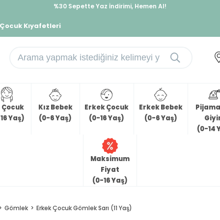
İndirimlere ek %10 İndirimi Kap, Hemen Üye Ol!
%30 Sepette Yaz İndirimi, Hemen Al!
 Çocuk Kıyafetleri
z Çocuk
Kız Bebek
Erkek Çocuk
Erkek Bebek
Pijama 
16 Yaş)
(0-6 Yaş)
(0-16 Yaş)
(0-6 Yaş)
Giy
(0-14 
Maksimum
Fiyat
(0-16 Yaş)
Gömlek
Erkek Çocuk Gömlek Sarı (11 Yaş)