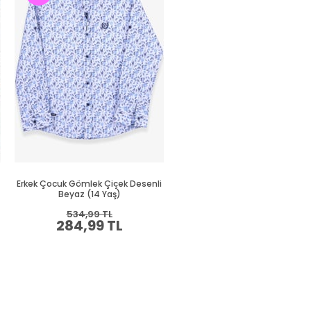
Erkek Çocuk Gömlek Çiçek Desenli
Erkek Çocuk Gömlek Basic Pe
Beyaz (14 Yaş)
(12 Yaş)
534,99 TL
249,99 TL
284,99 TL
139,99 TL