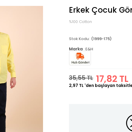
Erkek Çocuk Göm
%100 Cotton
(1999-175)
Marka
:
E&H
17,82 TL
35,55 TL
2,97 TL
'den başlayan taksitl