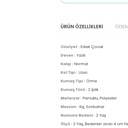
ÜRÜN ÖZELLIKLERI
ÖDEM
Cinsiyet :
Erkek Çocuk
Desen :
Yazılı
Kalıp :
Normal
Kol Tipi :
Uzun
Kumaş Tipi :
Örme
Kumaş Türü :
2 İplik
Materyal :
Pamuklu, Polyester
Mevsim :
Kış, Sonbahar
Numune Bedeni :
2 Yaş
Ölçü :
2 Yaş, Bedenler arası 4 cm fa