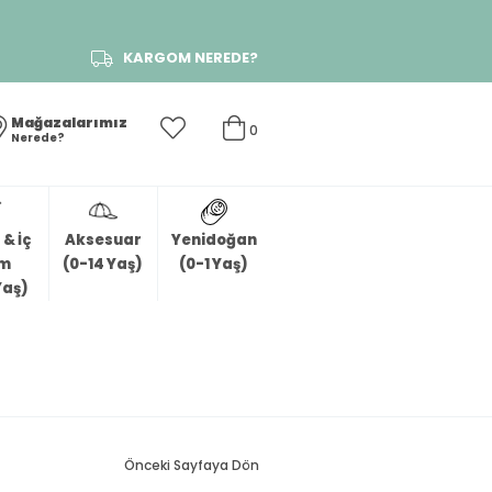
KARGOM NEREDE?
Mağazalarımız
0
Nerede?
& İç
Aksesuar
Yenidoğan
im
(0-14 Yaş)
(0-1 Yaş)
Yaş)
Önceki Sayfaya Dön