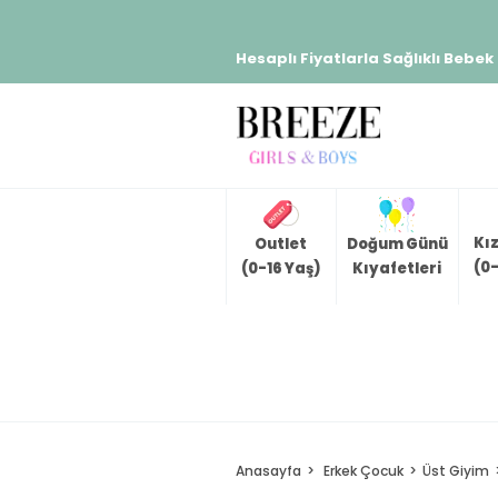
Hesaplı Fiyatlarla Sağlıklı Bebek
Kı
Outlet
Doğum Günü
(0-
(0-16 Yaş)
Kıyafetleri
Anasayfa
Erkek Çocuk
Üst Giyim