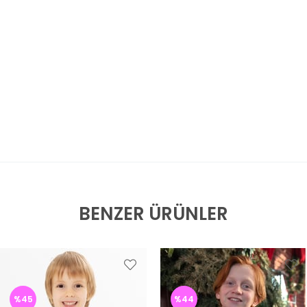
BENZER ÜRÜNLER
%45
%44