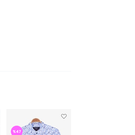
%47
%44