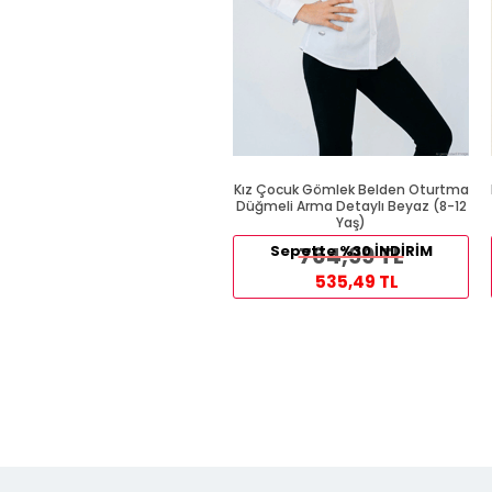
Kız Çocuk Gömlek Belden Oturtma
Düğmeli Arma Detaylı Beyaz (8-12
Yaş)
Sepette %30 İNDİRİM
764,99 TL
535,49 TL