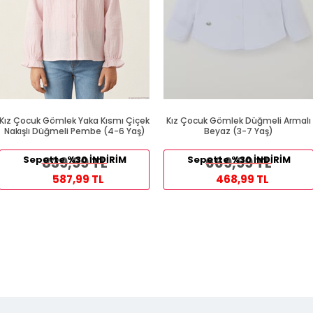
Kız Çocuk Gömlek Yaka Kısmı Çiçek
Kız Çocuk Gömlek Düğmeli Armalı
Nakışlı Düğmeli Pembe (4-6 Yaş)
Beyaz (3-7 Yaş)
Sepette %30 İNDİRİM
839,99 TL
Sepette %30 İNDİRİM
669,99 TL
587,99 TL
468,99 TL