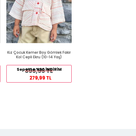
Kız Çocuk Kemer Boy Gömlek Fakir
Kız Çocuk Gömlek Belden Otu
Kol Cepli Ekru (10-14 Yaş)
Düğmeli Arma Detaylı Beyaz 
Yaş)
699,99 TL
Sepette %30 İNDİRİM
399,99 TL
379,99 TL
279,99 TL