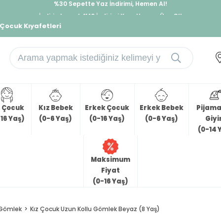
İndirimlere ek %10 İndirimi Kap, Hemen Üye Ol!
%30 Sepette Yaz İndirimi, Hemen Al!
 Çocuk Kıyafetleri
z Çocuk
Kız Bebek
Erkek Çocuk
Erkek Bebek
Pijama 
16 Yaş)
(0-6 Yaş)
(0-16 Yaş)
(0-6 Yaş)
Giy
(0-14 
Maksimum
Fiyat
(0-16 Yaş)
Gömlek
Kız Çocuk Uzun Kollu Gömlek Beyaz (8 Yaş)