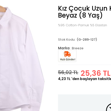
Kız Çocuk Uzun 
Beyaz (8 Yaş)
%95 Cotton-Pamuk %5 Elastan
(G-289-127)
Marka
:
Breeze
25,36 TL
56,02 TL
4,23 TL
'den başlayan taksitl