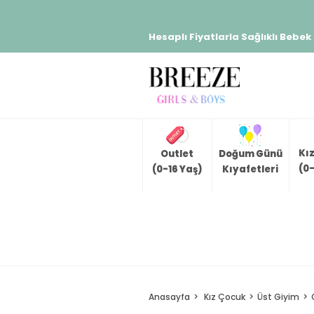
Hesaplı Fiyatlarla Sağlıklı Bebek
Kı
Outlet
Doğum Günü
(0-
(0-16 Yaş)
Kıyafetleri
Anasayfa
Kız Çocuk
Üst Giyim