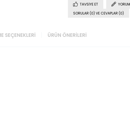
TAVSIYE ET
YORUM
SORULAR (0) VE CEVAPLAR (0)
E SEÇENEKLERI
ÜRÜN ÖNERILERI