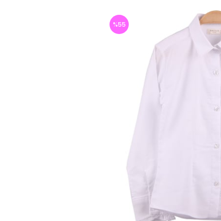
%
55
İndirim