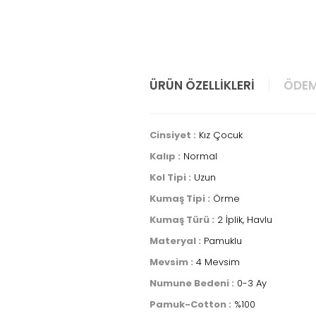
ÜRÜN ÖZELLIKLERI
ÖDEM
Cinsiyet :
Kız Çocuk
Kalıp :
Normal
Kol Tipi :
Uzun
Kumaş Tipi :
Örme
Kumaş Türü :
2 İplik, Havlu
Materyal :
Pamuklu
Mevsim :
4 Mevsim
Numune Bedeni :
0-3 Ay
Pamuk-Cotton :
%100