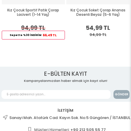
ortif Patik Çorap
Kız Çocuk Soket Çorap Ananas
Kız Çocuk Soket
t (1-14 Yaş)
Desenli Beyaz (5-6 Yaş)
(9-
,99 TL
54,99 TL
54,
94,99 TL
94
66,49 TL
 İNDİRİM
E-BÜLTEN KAYIT
Kampanyalarımızdan haber almak için kayıt olun!
GÖNDER
İLETİŞİM
Sanayi Mah. Atatürk Cad. Kayın Sok. No:5 Güngören / İSTANBUL
Müşteri Hizmetleri:
+90 212 505 55 77