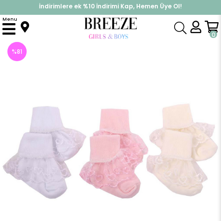
İndirimlere ek %10 İndirimi Kap, Hemen Üye Ol!
%30 Sepette Yaz İndirimi, Hemen Al!
Menu
Anasayfa
Aksesuar
Çorap
Güpürlü 3 lü Çorap
0
%
81
İndirim