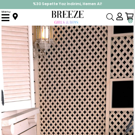
%30 Sepette Yaz İndirimi, Hemen Al!
İndirimlere ek %10 İndirimi Kap, Hemen Üye Ol!
Menu
Anasayfa
Aksesuar
Salıncak & Hamak
Holmen Bodrum Montessori Hamak Ekru
0