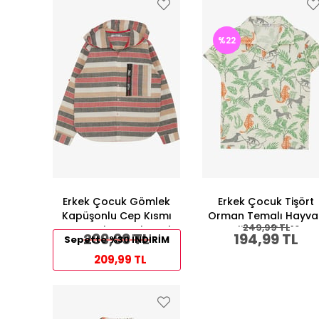
%22
Erkek Çocuk Gömlek
Erkek Çocuk Tişört
Kapüşonlu Cep Kısmı
Orman Temalı Hayva
249,99 TL
Fermuarlı Karışık Renk
Desenli Ekru (10-12 Ya
299,99 TL
194,99 TL
Sepette %30 İNDİRİM
(5-10 Yaş)
209,99 TL