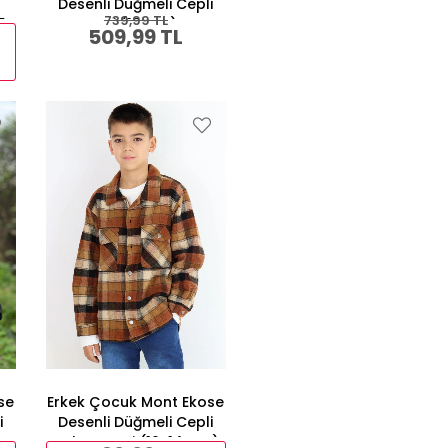
Desenli Düğmeli Cepli
739,99 TL
5-
Gri (10 Yaş)
509,99 TL
se
Erkek Çocuk Mont Ekose
i
Desenli Düğmeli Cepli
Kahverengi (10-14 Yaş)