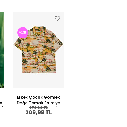
%25
Erkek Çocuk Gömlek
n
Doğa Temalı Palmiye
279,99 TL
ş)
Desenli Karışık Renk (12-
209,99 TL
13 Yaş)