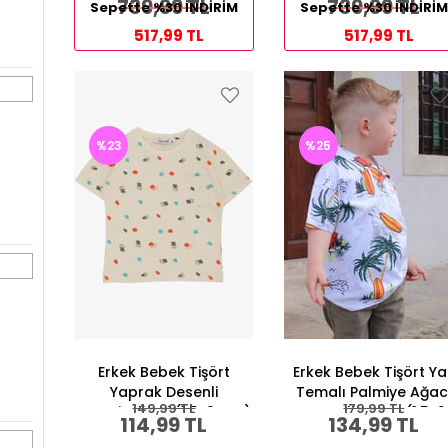
739,99 TL
739,99 TL
Sepette %30 İNDİRİM
Sepette %30 İNDİRİM
517,99 TL
517,99 TL
%23
%25
Erkek Bebek Tişört
Erkek Bebek Tişört Ya
Yaprak Desenli
Temalı Palmiye Ağac
149,99 TL
179,99 TL
Puantiyeli Bej (1.5-2 Yaş)
Desenli Beyaz (1.5-2
114,99 TL
134,99 TL
Yaş)