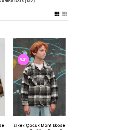
 Adına Göre (A>Z)
%31
se
Erkek Çocuk Mont Ekose