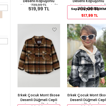
Desenli Kapüşonlu
Desenli Kapüşonlu
739,99 TL
Düğmeli Karışık Renk (11-
Düğmeli Karışık Renk (
519,99 TL
739,99 TL
Sepette %30 İNDİRİM
12 Yaş)
8 Yaş)
517,99 TL
Erkek Çocuk Mont Ekose
Erkek Çocuk Mont Eko
Desenli Düğmeli Cepli
Desenli Düğmeli Cepl
Kahverengi (5-8 Yaş)
Gri (5-9 Yaş)