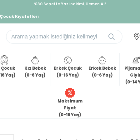
%30 Sepette Yaz İndirimi, Hemen Al!
İndirimlere ek %10 İndirimi Kap, Hemen Üye Ol!
 Çocuk Kıyafetleri
z Çocuk
Kız Bebek
Erkek Çocuk
Erkek Bebek
Pijama 
16 Yaş)
(0-6 Yaş)
(0-16 Yaş)
(0-6 Yaş)
Giy
(0-14 
Maksimum
Fiyat
(0-16 Yaş)