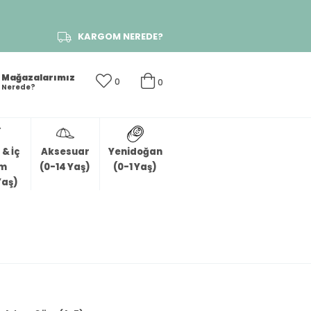
KARGOM NEREDE?
Mağazalarımız
0
0
Nerede?
& İç
Aksesuar
Yenidoğan
im
(0-14 Yaş)
(0-1 Yaş)
Yaş)