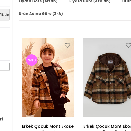
Fiyata Göre (Artan)
Fiyata Göre (Azalan)
Ürün
Ürün Adına Göre (Z<A)
Filtrele
%30
ri
Erkek Çocuk Mont Ekose
Erkek Çocuk Mont Eko