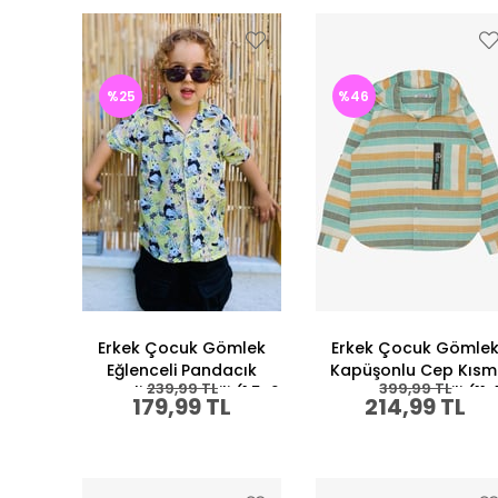
%25
%46
Erkek Çocuk Gömlek
Erkek Çocuk Gömle
Eğlenceli Pandacık
Kapüşonlu Cep Kısm
239,99 TL
399,99 TL
Desenli Fıstık Yeşili (1.5-2
Fermuarlı Su Yeşili (11-
179,99 TL
214,99 TL
Yaş)
Yaş)