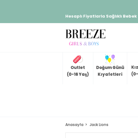
Hesaplı Fiyatlarla Sağlıklı Bebek
Kı
Outlet
Doğum Günü
(0-
(0-16 Yaş)
Kıyafetleri
Anasayfa
Jack Lions