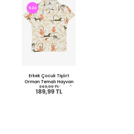
%24
Erkek Çocuk Tişört
Orman Temalı Hayvan
249,99 TL
Desenli Krem (10 Yaş)
189,99 TL