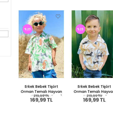
%23
%23
Erkek Bebek Tişört
Erkek Bebek Tişört
Orman Temalı Hayvan
Orman Temalı Hayva
219,99 TL
219,99 TL
Desenli Ekru (1.5-2 Yaş)
Desenli Krem (1.5-2 Ya
169,99 TL
169,99 TL