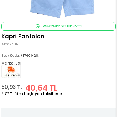
WHATSAPP DESTEK HATTI
Kapri Pantolon
%100 Cotton
(17601-20)
Marka
:
E&H
40,64 TL
50,93 TL
6,77 TL
'den başlayan taksitlerle