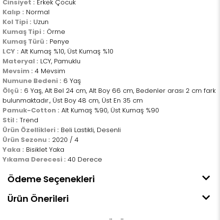
Cinsiyet :
Erkek Çocuk
Kalıp :
Normal
Kol Tipi :
Uzun
Kumaş Tipi :
Örme
Kumaş Türü :
Penye
LCY :
Alt Kumaş %10, Üst Kumaş %10
Materyal :
LCY, Pamuklu
Mevsim :
4 Mevsim
Numune Bedeni :
6 Yaş
Ölçü :
6 Yaş, Alt Bel 24 cm, Alt Boy 66 cm, Bedenler arası 2 cm fark
bulunmaktadır., Üst Boy 48 cm, Üst En 35 cm
Pamuk-Cotton :
Alt Kumaş %90, Üst Kumaş %90
Stil :
Trend
Ürün Özellikleri :
Beli Lastikli, Desenli
Ürün Sezonu :
2020 / 4
Yaka :
Bisiklet Yaka
Yıkama Derecesi :
40 Derece
Ödeme Seçenekleri
Ürün Önerileri