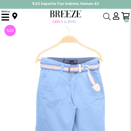
%30 Sepette Yaz İndirimi, Hemen Al!
İndirimlere ek %10 İndirimi Kap, Hemen Üye Ol!
Menu
Anasayfa
Erkek Çocuk
Alt Giyim
Kapri & Şort
Kapri Pantolon
0
%
20
İndirim