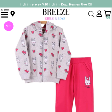
İndirimlere ek %10 İndirimi Kap, Hemen Üye Ol!
%30 Sepette Yaz İndirimi, Hemen Al!
Menu
Anasayfa
Kız Bebek
Takımlar
Eşofman Takım
Kız Bebek Eşofman Takımı Kapüşonlu Gri-Fuşya (1.5 Yaş)
0
%
19
İndirim