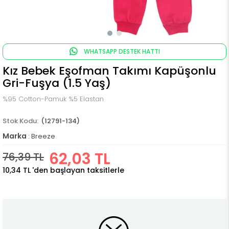
WHATSAPP DESTEK HATTI
Kız Bebek Eşofman Takımı Kapüşonlu
Gri-Fuşya (1.5 Yaş)
%95 Cotton-Pamuk %5 Elastan
(12791-134)
Marka
:
Breeze
62,03 TL
76,39 TL
10,34 TL
'den başlayan taksitlerle