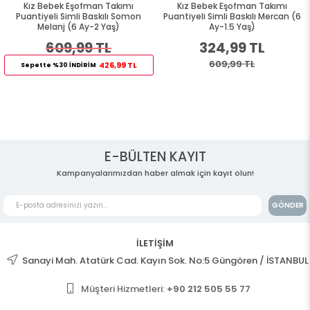
Kız Bebek Eşofman Takımı
Kız Bebek Eşofman Takımı
Puantiyeli Simli Baskılı Somon
Puantiyeli Simli Baskılı Mercan (6
Melanj (6 Ay-2 Yaş)
Ay-1.5 Yaş)
609,99 TL
324,99 TL
609,99 TL
426,99 TL
Sepette %30 İNDİRİM
E-BÜLTEN KAYIT
Kampanyalarımızdan haber almak için kayıt olun!
GÖNDER
İLETİŞİM
Sanayi Mah. Atatürk Cad. Kayın Sok. No:5 Güngören / İSTANBUL
Müşteri Hizmetleri:
+90 212 505 55 77