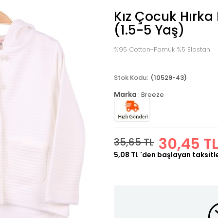
Kız Çocuk Hırka
(1.5-5 Yaş)
%95 Cotton-Pamuk %5 Elastan
(10529-43)
Marka
:
Breeze
30,45 T
35,65 TL
5,08 TL
'den başlayan taksitl