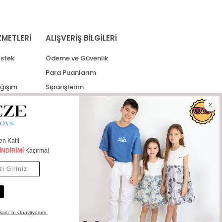
ZMETLERİ
ALIŞVERİŞ BİLGİLERİ
stek
Ödeme ve Güvenlik
Para Puanlarım
eğişim
Siparişlerim
lerim
Kargo Takip
İade Taleplerim