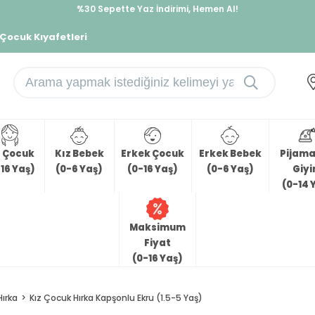
%30 Sepette Yaz İndirimi, Hemen Al!
İndirimlere ek %10 İndirimi Kap, Hemen Üye Ol!
 Çocuk Kıyafetleri
z Çocuk
Kız Bebek
Erkek Çocuk
Erkek Bebek
Pijama 
16 Yaş)
(0-6 Yaş)
(0-16 Yaş)
(0-6 Yaş)
Giy
(0-14 
Maksimum
Fiyat
(0-16 Yaş)
Hırka
Kız Çocuk Hırka Kapşonlu Ekru (1.5-5 Yaş)