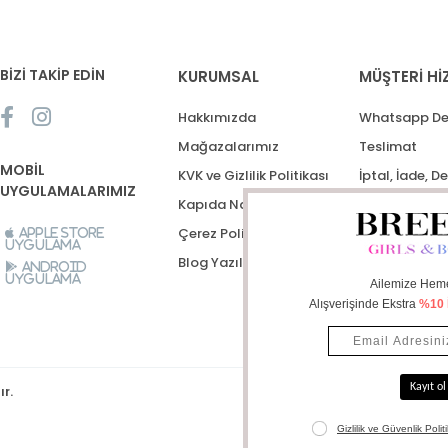
BİZİ TAKİP EDİN
KURUMSAL
MÜŞTERİ Hİ
Hakkımızda
Whatsapp De
Mağazalarımız
Teslimat
MOBİL
KVK ve Gizlilik Politikası
İptal, İade, D
UYGULAMALARIMIZ
Kapıda Nakit Ödeme
Destek Talep
Çerez Politikası
Apple Store
Uygulama
Blog Yazıları
Android
Uygulama
ır.