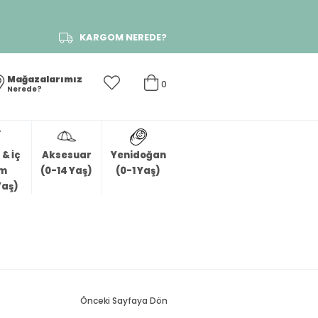
KARGOM NEREDE?
Mağazalarımız
0
Nerede?
& İç
Aksesuar
Yenidoğan
im
(0-14 Yaş)
(0-1 Yaş)
Yaş)
Önceki Sayfaya Dön