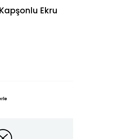
 Kapşonlu Ekru
L
erle