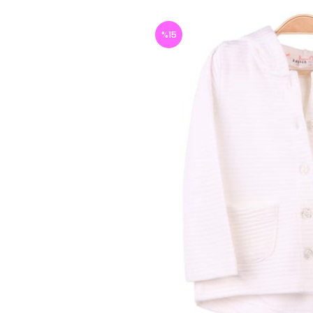
%
15
İndirim