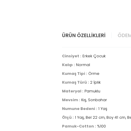
ÜRÜN ÖZELLIKLERI
ÖDEM
Cinsiyet :
Erkek Çocuk
Kalıp :
Normal
Kumaş Tipi :
Örme
Kumaş Türü :
2 İplik
Materyal :
Pamuklu
Mevsim :
Kış, Sonbahar
Numune Bedeni :
1 Yaş
Ölçü :
1 Yaş, Bel 22 cm, Boy 41 cm, 
Pamuk-Cotton :
%100