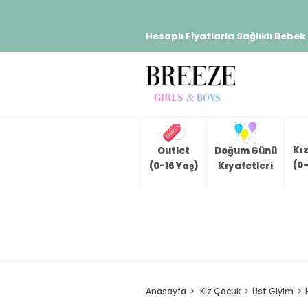
Hesaplı Fiyatlarla Sağlıklı Bebek
Kı
Outlet
Doğum Günü
(0-
(0-16 Yaş)
Kıyafetleri
Anasayfa
Kız Çocuk
Üst Giyim