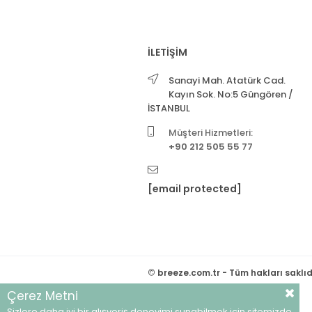
İLETİŞİM
Sanayi Mah. Atatürk Cad.
Kayın Sok. No:5 Güngören /
İSTANBUL
Müşteri Hizmetleri:
+90 212 505 55 77
[email protected]
©
breeze.com.tr - Tüm hakları saklıd
Çerez Metni
Sizlere daha iyi bir alışveriş deneyimi sunabilmek için sitemizde