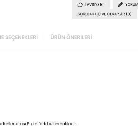
TAVSIYE ET
YORUM
SORULAR (0) VE CEVAPLAR (0)
E SEÇENEKLERI
ÜRÜN ÖNERILERI
Bedenler arası 5 cm fark bulunmaktadır.