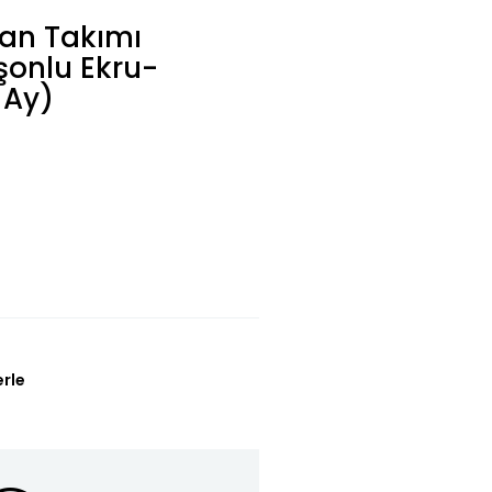
man Takımı
şonlu Ekru-
 Ay)
erle