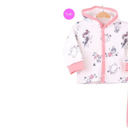
%
41
İndirim