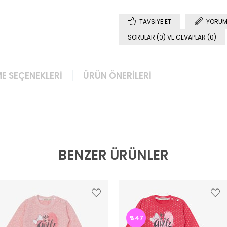
TAVSIYE ET
YORUM
SORULAR (0) VE CEVAPLAR (0)
E SEÇENEKLERI
ÜRÜN ÖNERILERI
BENZER ÜRÜNLER
%47