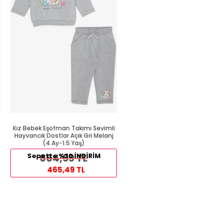
Kız Bebek Eşofman Takımı Sevimli
Kız Bebek Eşofman Takımı
Hayvancık Dostlar Açık Gri Melanj
Puantiyeli Simli Baskılı Gülkur
(4 Ay-1.5 Yaş)
(6 Ay-1 Yaş)
609,99 TL
Sepette %30 İNDİRİM
664,99 TL
324,99 TL
465,49 TL