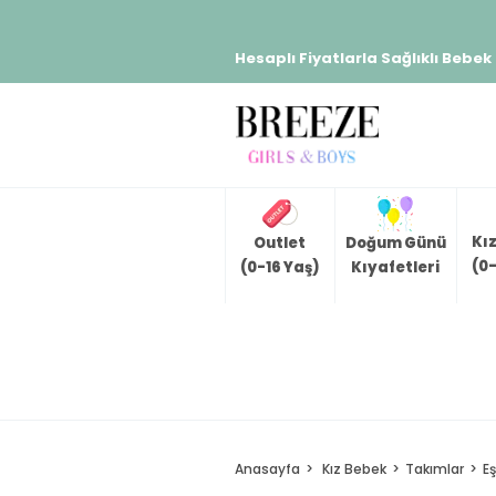
Hesaplı Fiyatlarla Sağlıklı Bebek
Kı
Outlet
Doğum Günü
(0-
(0-16 Yaş)
Kıyafetleri
Anasayfa
Kız Bebek
Takımlar
E