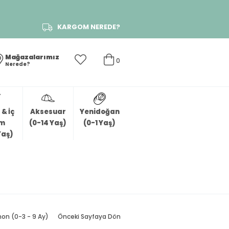
KARGOM NEREDE?
Mağazalarımız
0
Nerede?
& İç
Aksesuar
Yenidoğan
im
(0-14 Yaş)
(0-1 Yaş)
Yaş)
on (0-3 - 9 Ay)
Önceki Sayfaya Dön