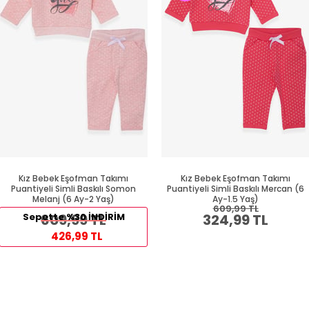
Kız Bebek Eşofman Takımı
Kız Bebek Eşofman Takımı
Puantiyeli Simli Baskılı Somon
Puantiyeli Simli Baskılı Mercan (6
Melanj (6 Ay-2 Yaş)
Ay-1.5 Yaş)
609,99 TL
Sepette %30 İNDİRİM
609,99 TL
324,99 TL
426,99 TL