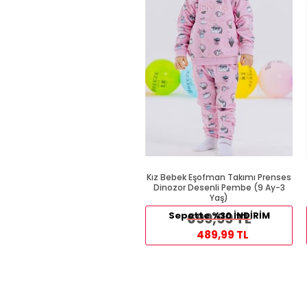
Kız Bebek Eşofman Takımı Prenses
Dinozor Desenli Pembe (9 Ay-3
Yaş)
Sepette %30 İNDİRİM
699,99 TL
489,99 TL