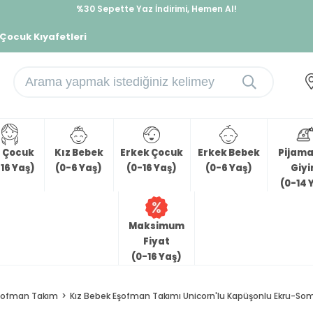
%30 Sepette Yaz İndirimi, Hemen Al!
İndirimlere ek %10 İndirimi Kap, Hemen Üye Ol!
 Çocuk Kıyafetleri
z Çocuk
Kız Bebek
Erkek Çocuk
Erkek Bebek
Pijama 
16 Yaş)
(0-6 Yaş)
(0-16 Yaş)
(0-6 Yaş)
Giy
(0-14 
Maksimum
Fiyat
(0-16 Yaş)
şofman Takım
Kız Bebek Eşofman Takımı Unicorn'lu Kapüşonlu Ekru-Som