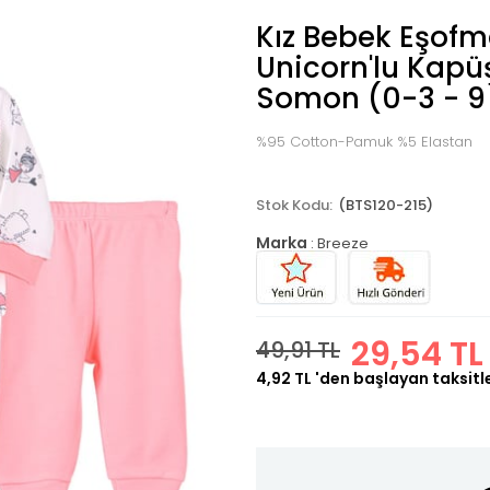
Kız Bebek Eşof
Unicorn'lu Kapü
Somon (0-3 - 9
%95 Cotton-Pamuk %5 Elastan
(BTS120-215)
Marka
:
Breeze
29,54 TL
49,91 TL
4,92 TL
'den başlayan taksitl