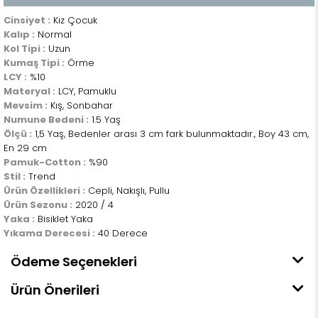
Cinsiyet :
Kız Çocuk
Kalıp :
Normal
Kol Tipi :
Uzun
Kumaş Tipi :
Örme
LCY :
%10
Materyal :
LCY, Pamuklu
Mevsim :
Kış, Sonbahar
Numune Bedeni :
1.5 Yaş
Ölçü :
1,5 Yaş, Bedenler arası 3 cm fark bulunmaktadır., Boy 43 cm,
En 29 cm
Pamuk-Cotton :
%90
Stil :
Trend
Ürün Özellikleri :
Cepli, Nakışlı, Pullu
Ürün Sezonu :
2020 / 4
Yaka :
Bisiklet Yaka
Yıkama Derecesi :
40 Derece
Ödeme Seçenekleri
Ürün Önerileri