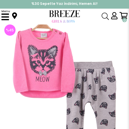
%30 Sepette Yaz İndirimi, Hemen Al!
İndirimlere ek %10 İndirimi Kap, Hemen Üye Ol!
Menu
Anasayfa
Kız Bebek
Takımlar
Eşofman Takım
Kız Bebek Eşofman Takımı Kedi Baskılı Fuşya (9 Ay)
0
%
45
İndirim