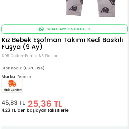
WHATSAPP DESTEK HATTI
Kız Bebek Eşofman Takımı Kedi Baskılı
Fuşya (9 Ay)
%95 Cotton-Pamuk %5 Elastan
(6970-124)
Marka
:
Breeze
25,36 TL
45,83 TL
4,23 TL
'den başlayan taksitlerle