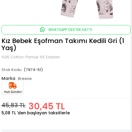
WHATSAPP DESTEK HATTI
Kız Bebek Eşofman Takımı Kedili Gri (1
Yaş)
%95 Cotton-Pamuk %5 Elastan
(7874-51)
Marka
:
Breeze
30,45 TL
45,83 TL
5,08 TL
'den başlayan taksitlerle