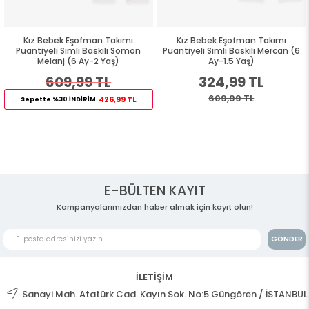
Kız Bebek Eşofman Takımı
Kız Bebek Eşofman Takımı
Puantiyeli Simli Baskılı Somon
Puantiyeli Simli Baskılı Mercan (6
Melanj (6 Ay-2 Yaş)
Ay-1.5 Yaş)
609,99 TL
324,99 TL
609,99 TL
426,99 TL
Sepette %30 İNDİRİM
E-BÜLTEN KAYIT
Kampanyalarımızdan haber almak için kayıt olun!
GÖNDER
İLETİŞİM
Sanayi Mah. Atatürk Cad. Kayın Sok. No:5 Güngören / İSTANBUL