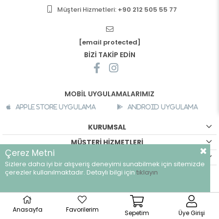
Müşteri Hizmetleri:
+90 212 505 55 77
[email protected]
BİZİ TAKİP EDİN
MOBİL UYGULAMALARIMIZ
Apple Store Uygulama
Android Uygulama
KURUMSAL
MÜŞTERİ HİZMETLERİ
Çerez Metni
ALIŞVERİŞ BİLGİLERİ
Sizlere daha iyi bir alışveriş deneyimi sunabilmek için sitemizde
©
breeze.com.tr - Tüm hakları saklıdır.
çerezler kullanılmaktadır. Detaylı bilgi için
tıklayın
Anasayfa
Favorilerim
Sepetim
Üye Girişi