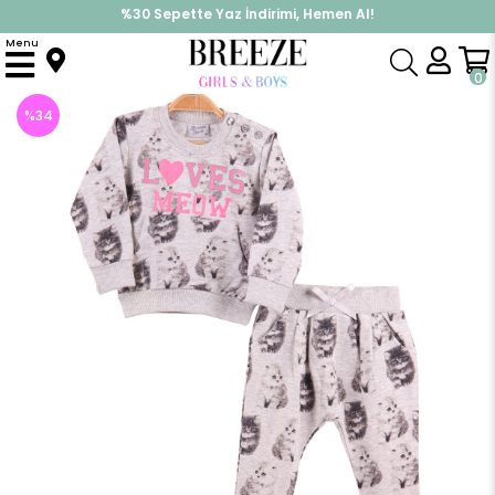
%30 Sepette Yaz İndirimi, Hemen Al!
İndirimlere ek %10 İndirimi Kap, Hemen Üye Ol!
Menu
Anasayfa
Kız Bebek
Takımlar
Eşofman Takım
Kız Bebek Eşofman Takımı Kedili Gri (1 Yaş)
0
%
34
İndirim