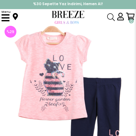
%30 Sepette Yaz İndirimi, Hemen Al!
İndirimlere ek %10 İndirimi Kap, Hemen Üye Ol!
Menu
Anasayfa
Kız Çocuk
Takımlar
Kapri & Şort Takım
Kız Çocuk Kapri Takım Kedili Somon (2-6 Yaş)
0
%
29
İndirim