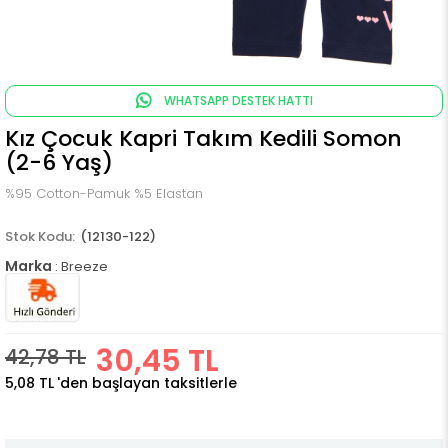
WHATSAPP DESTEK HATTI
Kız Çocuk Kapri Takım Kedili Somon
(2-6 Yaş)
%95 Cotton-Pamuk %5 Elastan
(12130-122)
Marka
:
Breeze
30,45 TL
42,78 TL
5,08 TL
'den başlayan taksitlerle