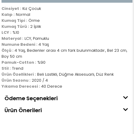
Cinsiyet :
Kız Çocuk
Kalıp :
Normal
Kumaş Tipi :
Örme
Kumaş Türü :
2 İplik
LCY :
%10
Materyal :
LCY, Pamuklu
Numune Bedeni :
4 Yaş
Ölçü :
4 Yaş, Bedenler arası 4 cm fark bulunmaktadır., Bel 23 cm,
Boy 50 cm
Pamuk-Cotton :
%90
Stil :
Trend
Ürün Özellikleri :
Beli Lastikli, Düğme Aksesuarlı, Düz Renk
Ürün Sezonu :
2020 / 4
Yıkama Derecesi :
40 Derece
Ödeme Seçenekleri
Ürün Önerileri