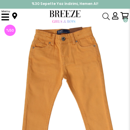
%30 Sepette Yaz İndirimi, Hemen Al!
İndirimlere ek %10 İndirimi Kap, Hemen Üye Ol!
Menu
Anasayfa
Erkek Bebek
Alt Giyim
Pantolon
Erkek Bebek Keten Pantolon Sarı (1.5 Yaş)
0
%
50
İndirim