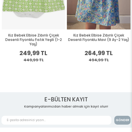
Kız Bebek Elbise Zıbınlı Çiçek
Kız Bebek Elbise Zıbınlı Çiçek
Desenli Fiyonklu Fıstık Yeşili (1-2
Desenli Fiyonklu Mavi (9 Ay-2 Yaş)
Yaş)
249,99 TL
264,99 TL
449,99 TL
494,99 TL
E-BÜLTEN KAYIT
Kampanyalarımızdan haber almak için kayıt olun!
GÖNDER