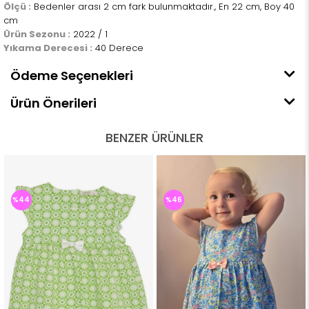
Ölçü :
Bedenler arası 2 cm fark bulunmaktadır., En 22 cm, Boy 40
cm
Ürün Sezonu :
2022 / 1
Yıkama Derecesi :
40 Derece
Ödeme Seçenekleri
Ürün Önerileri
BENZER ÜRÜNLER
%44
%46