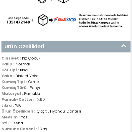
Ürün Özellikleri
Cinsiyet :
Kız Çocuk
Kalıp :
Normal
Kol Tipi :
Kısa
Yaka :
Bisiklet Yaka
Kumaş Tipi :
Örme
Kumaş Türü :
Penye
Materyal :
Pamuklu
Pamuk-Cotton :
%90
Likra :
%10
Ürün Özellikleri :
Çıtçıtlı, Fiyonklu, Dantelli
Mevsim :
Yaz
Stil :
Trend
Numune Bedeni :
1 Yaş