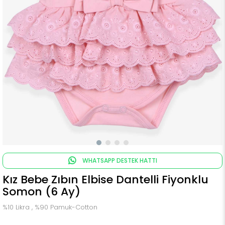
WHATSAPP DESTEK HATTI
Kız Bebe Zıbın Elbise Dantelli Fiyonklu
Somon (6 Ay)
%10 Likra , %90 Pamuk-Cotton