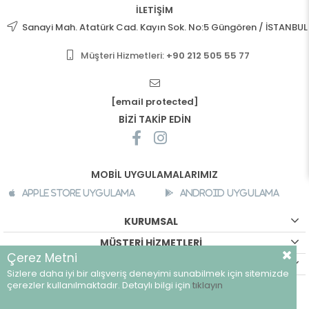
İLETİŞİM
Sanayi Mah. Atatürk Cad. Kayın Sok. No:5 Güngören / İSTANBUL
Müşteri Hizmetleri:
+90 212 505 55 77
[email protected]
BİZİ TAKİP EDİN
MOBİL UYGULAMALARIMIZ
Apple Store Uygulama
Android Uygulama
KURUMSAL
MÜŞTERİ HİZMETLERİ
Çerez Metni
ALIŞVERİŞ BİLGİLERİ
Sizlere daha iyi bir alışveriş deneyimi sunabilmek için sitemizde
©
breeze.com.tr - Tüm hakları saklıdır.
çerezler kullanılmaktadır. Detaylı bilgi için
tıklayın