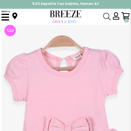
%30 Sepette Yaz İndirimi, Hemen Al!
İndirimlere ek %10 İndirimi Kap, Hemen Üye Ol!
Menu
Anasayfa
Kız Bebek
Elbise Modelleri
Yazlık Elbise
Kız Bebe Zıbın Elbise Dantelli Fiyonklu Somon (6 Ay)
0
%
32
İndirim