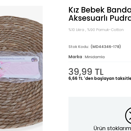
Kız Bebek Band
Aksesuarlı Pudr
%10 Likra , %90 Pamuk-Cotton
(MD44346-178)
Marka
:
Minidamla
39,99 TL
6,66 TL
'den başlayan taksitl
Ürün stoklarım