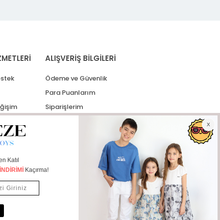
ZMETLERİ
ALIŞVERİŞ BİLGİLERİ
stek
Ödeme ve Güvenlik
Para Puanlarım
eğişim
Siparişlerim
lerim
Kargo Takip
İade Taleplerim