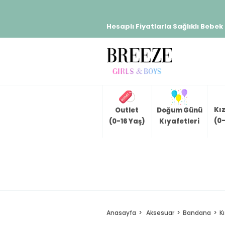
Hesaplı Fiyatlarla Sağlıklı Bebek
Kı
Outlet
Doğum Günü
(0-
(0-16 Yaş)
Kıyafetleri
Anasayfa
Aksesuar
Bandana
K