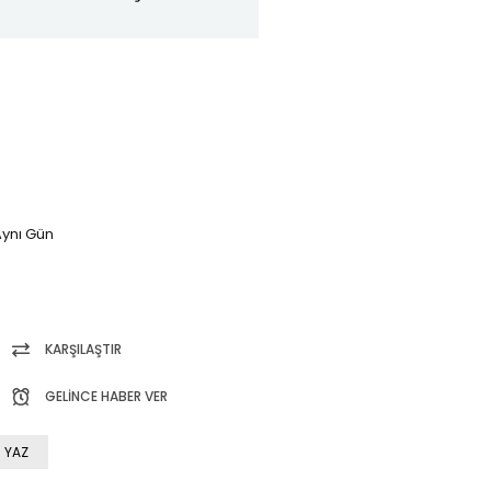
ynı Gün
KARŞILAŞTIR
GELINCE HABER VER
 YAZ