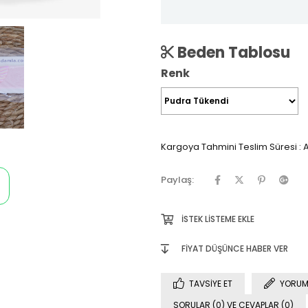
Beden Tablosu
Renk
Kargoya Tahmini Teslim Süresi
:
A
Paylaş:
İSTEK LISTEME EKLE
FIYAT DÜŞÜNCE HABER VER
TAVSIYE ET
YORUM
SORULAR (0) VE CEVAPLAR (0)