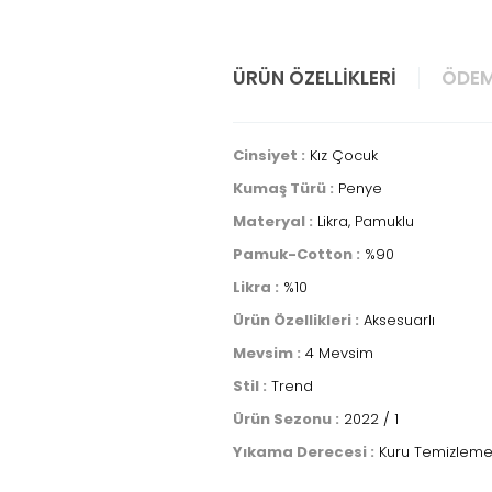
ÜRÜN ÖZELLIKLERI
ÖDEM
Cinsiyet :
Kız Çocuk
Kumaş Türü :
Penye
Materyal :
Likra, Pamuklu
Pamuk-Cotton :
%90
Likra :
%10
Ürün Özellikleri :
Aksesuarlı
Mevsim :
4 Mevsim
Stil :
Trend
Ürün Sezonu :
2022 / 1
Yıkama Derecesi :
Kuru Temizlem