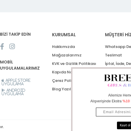
BİZİ TAKİP EDİN
KURUMSAL
MÜŞTERİ Hİ
Hakkımızda
Whatsapp De
Mağazalarımız
Teslimat
MOBİL
KVK ve Gizlilik Politikası
İptal, İade, D
UYGULAMALARIMIZ
Kapıda Nakit Ödeme
Destek Talep
Çerez Politikası
Apple Store
Uygulama
Blog Yazıları
Android
Uygulama
ır.