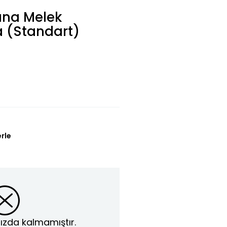
ana Melek
a (Standart)
erle
ızda kalmamıştır.