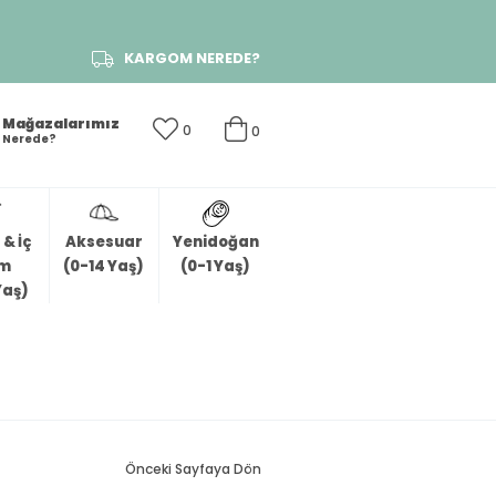
KARGOM NEREDE?
Mağazalarımız
0
0
Nerede?
& İç
Aksesuar
Yenidoğan
im
(0-14 Yaş)
(0-1 Yaş)
Yaş)
Önceki Sayfaya Dön