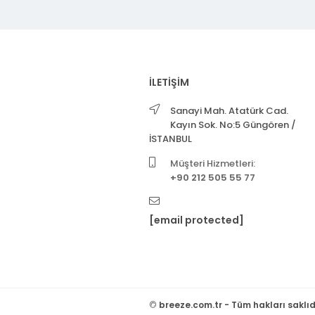
İLETİŞİM
Sanayi Mah. Atatürk Cad.
Kayın Sok. No:5 Güngören /
İSTANBUL
Müşteri Hizmetleri:
+90 212 505 55 77
[email protected]
©
breeze.com.tr - Tüm hakları saklıd