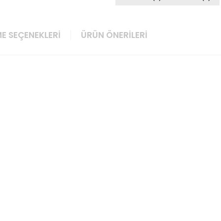
E SEÇENEKLERI
ÜRÜN ÖNERILERI
e