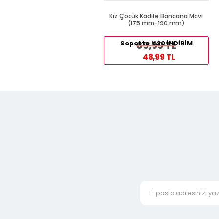
Kız Çocuk Kadife Bandana Mavi
(175 mm-190 mm)
Sepette %30 İNDİRİM
69,99 TL
48,99 TL