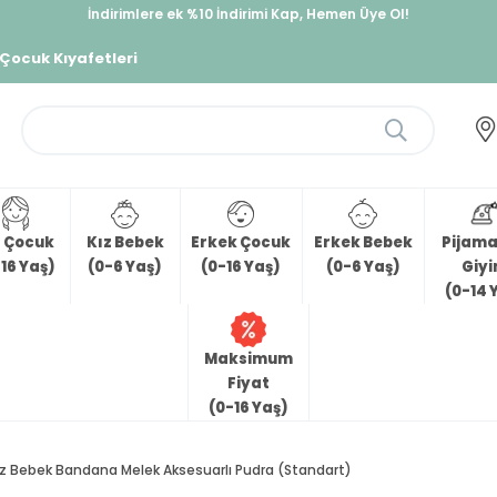
İndirimlere ek %10 İndirimi Kap, Hemen Üye Ol!
%30 Sepette Yaz İndirimi, Hemen Al!
 Çocuk Kıyafetleri
z Çocuk
Kız Bebek
Erkek Çocuk
Erkek Bebek
Pijama 
16 Yaş)
(0-6 Yaş)
(0-16 Yaş)
(0-6 Yaş)
Giy
(0-14 
Maksimum
Fiyat
(0-16 Yaş)
ız Bebek Bandana Melek Aksesuarlı Pudra (Standart)