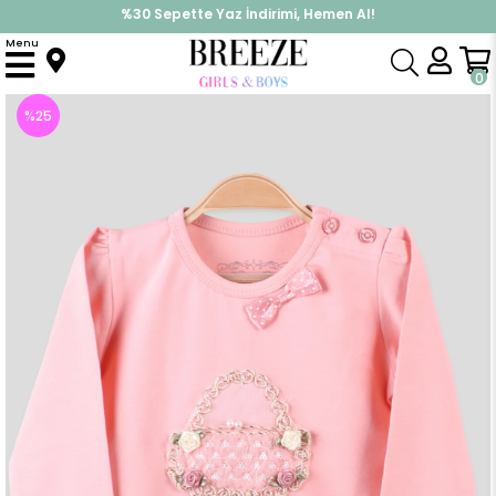
%30 Sepette Yaz İndirimi, Hemen Al!
İndirimlere ek %10 İndirimi Kap, Hemen Üye Ol!
Menu
Anasayfa
Kız Bebek
Üst Giyim
Uzun Kollu Tişört
Kız Bebek Uzun Kollu Tişört Aksesuarlı Somon (1.5 Yaş)
0
%
25
İndirim