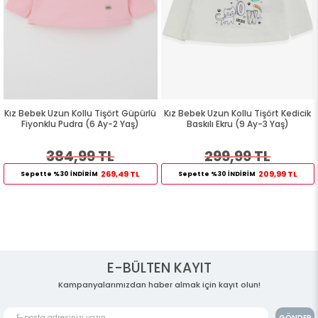
Kız Bebek Uzun Kollu Tişört Güpürlü
Kız Bebek Uzun Kollu Tişört Kedicik
Fiyonklu Pudra (6 Ay-2 Yaş)
Baskılı Ekru (9 Ay-3 Yaş)
384,99 TL
299,99 TL
269,49 TL
209,99 TL
Sepette %30 İNDİRİM
Sepette %30 İNDİRİM
E-BÜLTEN KAYIT
Kampanyalarımızdan haber almak için kayıt olun!
GÖNDER