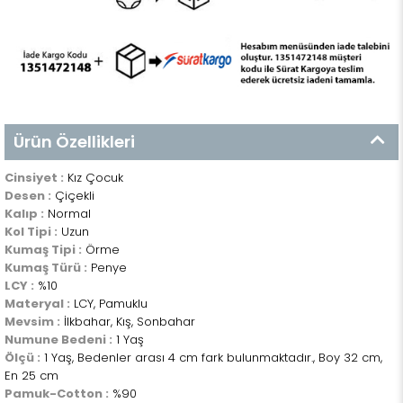
Ürün Özellikleri
Cinsiyet :
Kız Çocuk
Desen :
Çiçekli
Kalıp :
Normal
Kol Tipi :
Uzun
Kumaş Tipi :
Örme
Kumaş Türü :
Penye
LCY :
%10
Materyal :
LCY, Pamuklu
Mevsim :
İlkbahar, Kış, Sonbahar
Numune Bedeni :
1 Yaş
Ölçü :
1 Yaş, Bedenler arası 4 cm fark bulunmaktadır., Boy 32 cm,
En 25 cm
Pamuk-Cotton :
%90