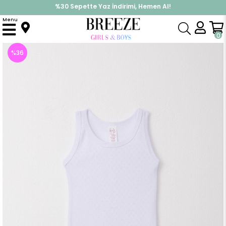
%30 Sepette Yaz İndirimi, Hemen Al!
İndirimlere ek %10 İndirimi Kap, Hemen Üye Ol!
Menu
Anasayfa
Pijama & İç Giyim
KIZ
Zıbın
Kız Bebek Çıtçıtlı Atlet Zıbın Body Jakarlı Beyaz (9 Ay-2 Yaş)
0
%
36
İndirim