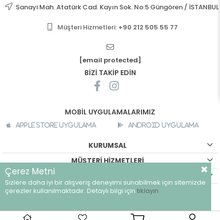
Sanayi Mah. Atatürk Cad. Kayın Sok. No:5 Güngören / İSTANBUL
Müşteri Hizmetleri:
+90 212 505 55 77
[email protected]
BİZİ TAKİP EDİN
MOBİL UYGULAMALARIMIZ
Apple Store Uygulama
Android Uygulama
KURUMSAL
MÜŞTERİ HİZMETLERİ
Çerez Metni
ALIŞVERİŞ BİLGİLERİ
Sizlere daha iyi bir alışveriş deneyimi sunabilmek için sitemizde
©
breeze.com.tr - Tüm hakları saklıdır.
çerezler kullanılmaktadır. Detaylı bilgi için
tıklayın