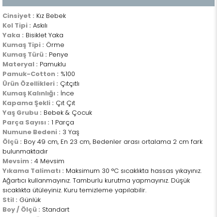
Cinsiyet :
Kız Bebek
Kol Tipi :
Askılı
Yaka :
Bisiklet Yaka
Kumaş Tipi :
Örme
Kumaş Türü :
Penye
Materyal :
Pamuklu
Pamuk-Cotton :
%100
Ürün Özellikleri :
Çıtçıtlı
Kumaş Kalınlığı :
İnce
Kapama Şekli :
Çıt Çıt
Yaş Grubu :
Bebek & Çocuk
Parça Sayısı :
1 Parça
Numune Bedeni :
3 Yaş
Ölçü :
Boy 49 cm, En 23 cm, Bedenler arası ortalama 2 cm fark
bulunmaktadır
Mevsim :
4 Mevsim
Yıkama Talimatı :
Maksimum 30 °C sıcaklıkta hassas yıkayınız.
Ağartıcı kullanmayınız. Tamburlu kurutma yapmayınız. Düşük
sıcaklıkta ütüleyiniz. Kuru temizleme yapılabilir.
Stil :
Günlük
Boy / Ölçü :
Standart