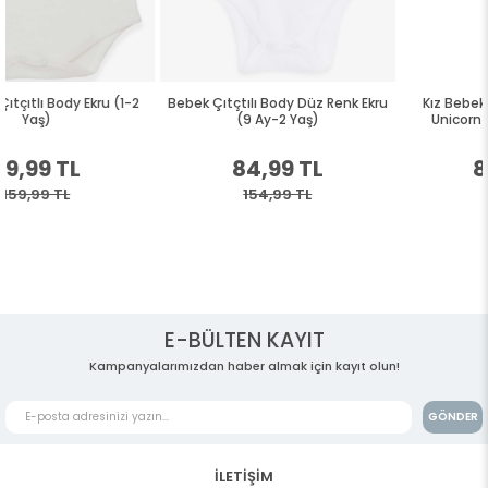
Bebek Çıtçtılı Body Düz Renk Ekru
Kız Bebek Çıtçıtlı Body Baskılı
(9 Ay-2 Yaş)
Unicorn Ekru (9 Ay-1.5 Yaş)
84,99 TL
84,99 TL
154,99 TL
154,99 TL
E-BÜLTEN KAYIT
Kampanyalarımızdan haber almak için kayıt olun!
GÖNDER
İLETİŞİM