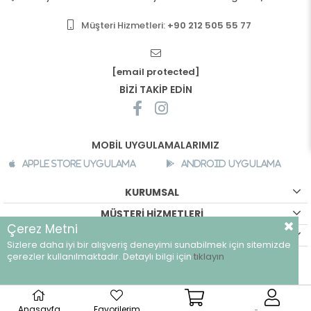
Müşteri Hizmetleri:
+90 212 505 55 77
[email protected]
BİZİ TAKİP EDİN
MOBİL UYGULAMALARIMIZ
Apple Store Uygulama
Android Uygulama
KURUMSAL
MÜŞTERİ HİZMETLERİ
Çerez Metni
ALIŞVERİŞ BİLGİLERİ
Sizlere daha iyi bir alışveriş deneyimi sunabilmek için sitemizde
©
breeze.com.tr - Tüm hakları saklıdır.
çerezler kullanılmaktadır. Detaylı bilgi için
tıklayın
Anasayfa
Favorilerim