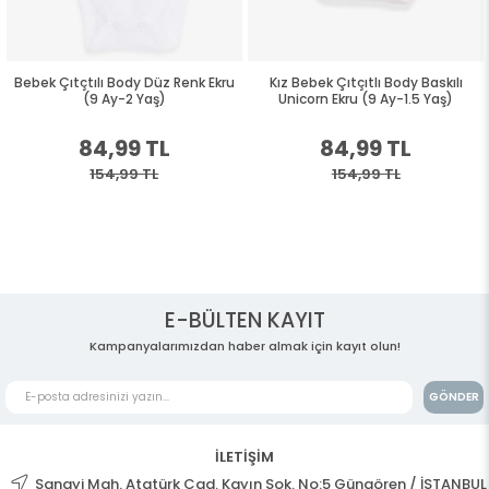
Bebek Çıtçtılı Body Düz Renk Ekru
Kız Bebek Çıtçıtlı Body Baskılı
(9 Ay-2 Yaş)
Unicorn Ekru (9 Ay-1.5 Yaş)
84,99 TL
84,99 TL
154,99 TL
154,99 TL
E-BÜLTEN KAYIT
Kampanyalarımızdan haber almak için kayıt olun!
GÖNDER
İLETİŞİM
Sanayi Mah. Atatürk Cad. Kayın Sok. No:5 Güngören / İSTANBUL