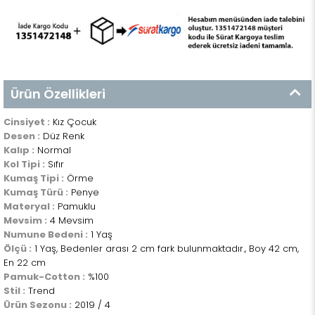
Ürün Özellikleri
Cinsiyet :
Kız Çocuk
Desen :
Düz Renk
Kalıp :
Normal
Kol Tipi :
Sıfır
Kumaş Tipi :
Örme
Kumaş Türü :
Penye
Materyal :
Pamuklu
Mevsim :
4 Mevsim
Numune Bedeni :
1 Yaş
Ölçü :
1 Yaş, Bedenler arası 2 cm fark bulunmaktadır., Boy 42 cm,
En 22 cm
Pamuk-Cotton :
%100
Stil :
Trend
Ürün Sezonu :
2019 / 4