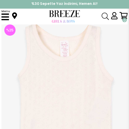
%30 Sepette Yaz İndirimi, Hemen Al!
İndirimlere ek %10 İndirimi Kap, Hemen Üye Ol!
Menu
Anasayfa
Pijama & İç Giyim
KIZ
Zıbın
Kız Bebek Çıtçıtlı Body Ekru (1 Yaş)
0
%
25
İndirim