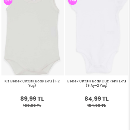
%45
%45
y Ekru (1-2
Bebek Çıtçtılı Body Düz Renk Ekru
Kız Bebek Çıtçıtlı Bod
(9 Ay-2 Yaş)
Unicorn Ekru (9 Ay-1
L
84,99 TL
84,99 T
154,99 TL
154,99 TL