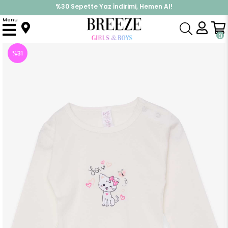
%30 Sepette Yaz İndirimi, Hemen Al!
İndirimlere ek %10 İndirimi Kap, Hemen Üye Ol!
Menu
Anasayfa
Pijama & İç Giyim
KIZ
Zıbın
Kız Bebek Çıtçıtlı Body Baskılı Kedili Ekru (1.5 Yaş)
0
%
31
İndirim