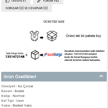
TAVSIYE ET
YORUM YAZ
SORULAR (0) VE CEVAPLAR (0)
Ürün Özellikleri
Cinsiyet :
Kız Çocuk
Desen :
Baskılı
Kalıp :
Normal
Kol Tipi :
Uzun
Yaka :
Bisiklet Yaka