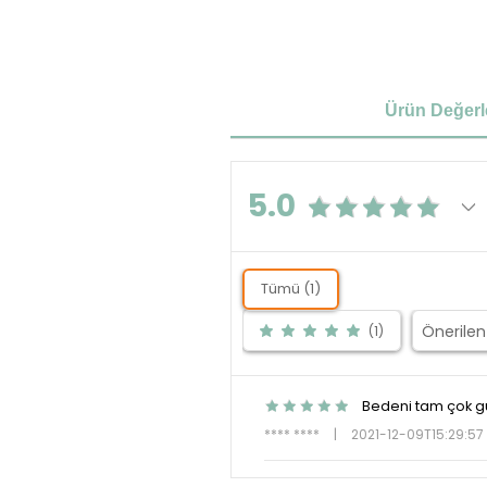
Ürün Değerl
5.0
Tümü (1)
(1)
Bedeni tam çok g
**** ****
|
2021-12-09T15:29:5