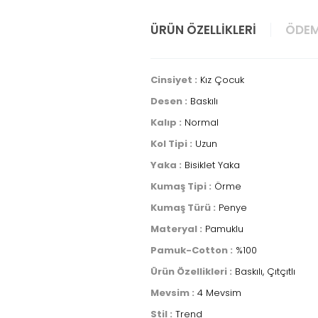
ÜRÜN ÖZELLIKLERI
ÖDEM
Cinsiyet :
Kız Çocuk
Desen :
Baskılı
Kalıp :
Normal
Kol Tipi :
Uzun
Yaka :
Bisiklet Yaka
Kumaş Tipi :
Örme
Kumaş Türü :
Penye
Materyal :
Pamuklu
Pamuk-Cotton :
%100
Ürün Özellikleri :
Baskılı, Çıtçıtlı
Mevsim :
4 Mevsim
Stil :
Trend