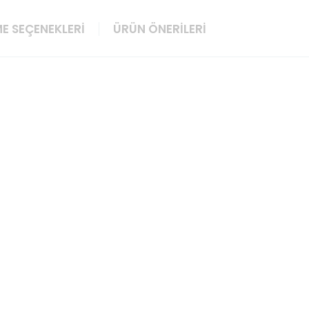
E SEÇENEKLERI
ÜRÜN ÖNERILERI