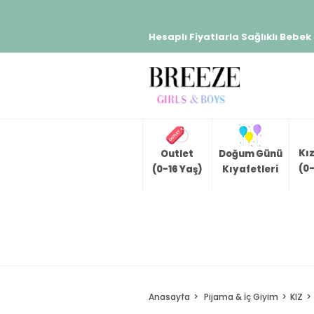
Hesaplı Fiyatlarla Sağlıklı Bebek
Kı
Outlet
Doğum Günü
(0-
(0-16 Yaş)
Kıyafetleri
Anasayfa
Pijama & İç Giyim
KIZ