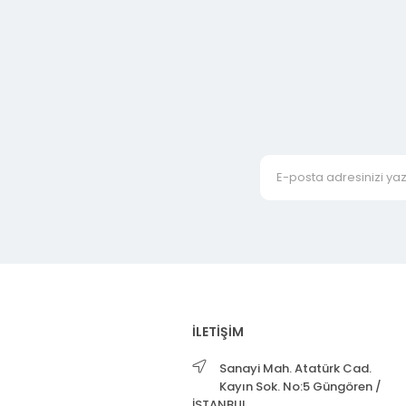
İLETİŞİM
Sanayi Mah. Atatürk Cad.
Kayın Sok. No:5 Güngören /
İSTANBUL