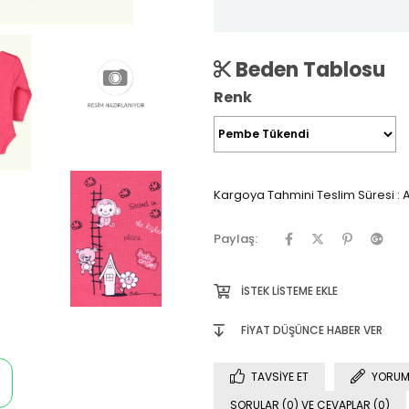
Beden Tablosu
Renk
Kargoya Tahmini Teslim Süresi
:
A
Paylaş:
İSTEK LISTEME EKLE
FIYAT DÜŞÜNCE HABER VER
TAVSIYE ET
YORUM
SORULAR (0) VE CEVAPLAR (0)