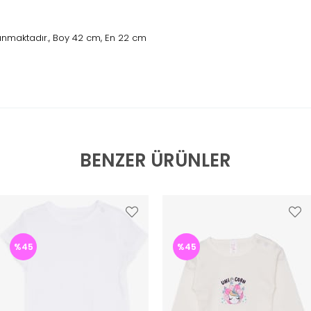
unmaktadır., Boy 42 cm, En 22 cm
BENZER ÜRÜNLER
%45
%45