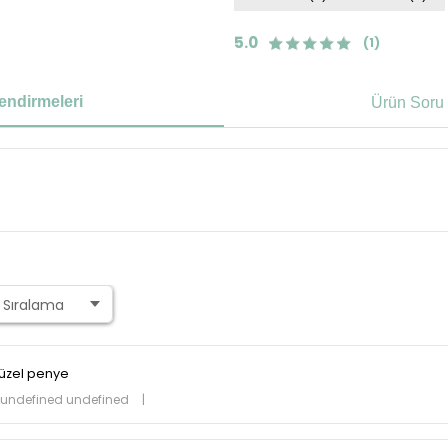
5.0
(1)
endirmeleri
Ürün Soru 
üzel penye
7 undefined undefined
|