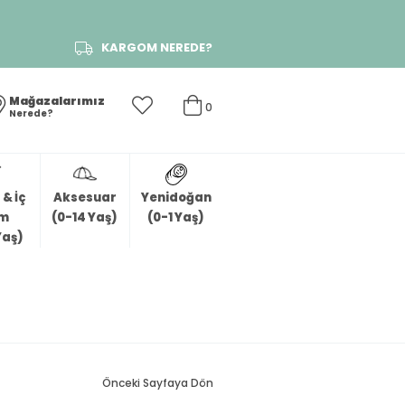
KARGOM NEREDE?
Mağazalarımız
0
Nerede?
& İç
Aksesuar
Yenidoğan
im
(0-14 Yaş)
(0-1 Yaş)
Yaş)
Önceki Sayfaya Dön