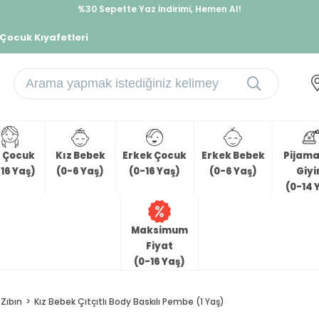
%30 Sepette Yaz İndirimi, Hemen Al!
İndirimlere ek %10 İndirimi Kap, Hemen Üye Ol!
 Çocuk Kıyafetleri
z Çocuk
Kız Bebek
Erkek Çocuk
Erkek Bebek
Pijama 
16 Yaş)
(0-6 Yaş)
(0-16 Yaş)
(0-6 Yaş)
Giy
(0-14 
Maksimum
Fiyat
(0-16 Yaş)
Zıbın
Kız Bebek Çıtçıtlı Body Baskılı Pembe (1 Yaş)