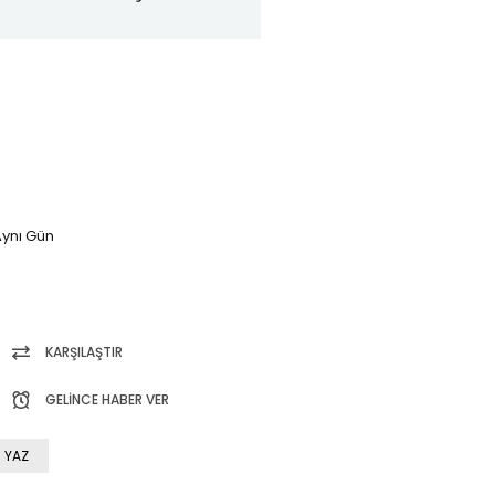
ynı Gün
KARŞILAŞTIR
GELINCE HABER VER
 YAZ