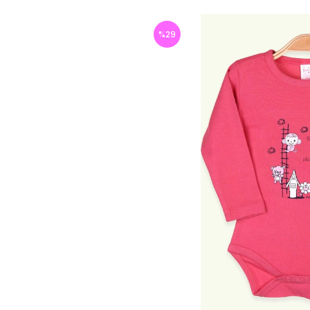
%
29
İndirim