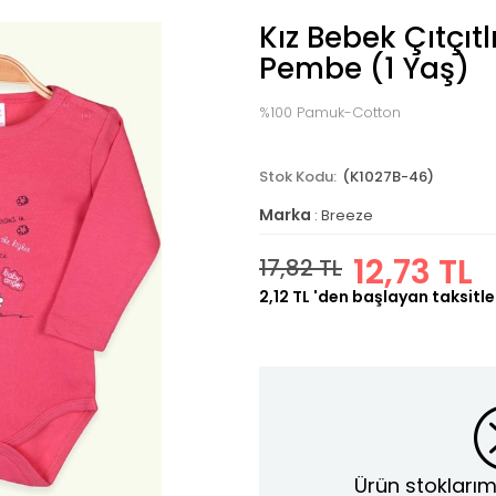
Kız Bebek Çıtçıtl
Pembe (1 Yaş)
%100 Pamuk-Cotton
(K1027B-46)
Marka
:
Breeze
12,73 TL
17,82 TL
2,12 TL
'den başlayan taksitle
Ürün stoklarım