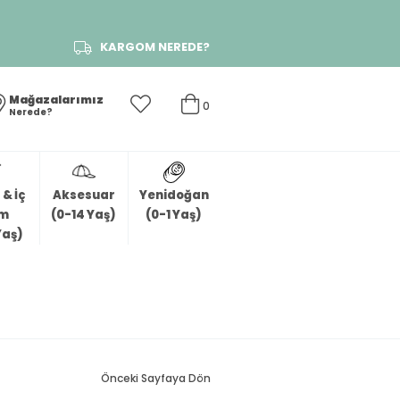
KARGOM NEREDE?
Mağazalarımız
0
Nerede?
& İç
Aksesuar
Yenidoğan
im
(0-14 Yaş)
(0-1 Yaş)
Yaş)
Önceki Sayfaya Dön