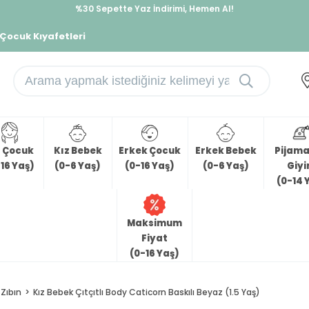
%30 Sepette Yaz İndirimi, Hemen Al!
İndirimlere ek %10 İndirimi Kap, Hemen Üye Ol!
 Çocuk Kıyafetleri
z Çocuk
Kız Bebek
Erkek Çocuk
Erkek Bebek
Pijama 
16 Yaş)
(0-6 Yaş)
(0-16 Yaş)
(0-6 Yaş)
Giy
(0-14 
Maksimum
Fiyat
(0-16 Yaş)
Zıbın
Kız Bebek Çıtçıtlı Body Caticorn Baskılı Beyaz (1.5 Yaş)