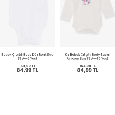
Bebek Çıtçtılı Body Düz Renk Ekru
Kız Bebek Çıtçıtlı Body Baskılı
(9 Ay-2 Yaş)
Unicorn Ekru (9 Ay-1.5 Yaş)
154,99 TL
154,99 TL
84,99 TL
84,99 TL