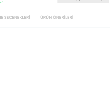
E SEÇENEKLERI
ÜRÜN ÖNERILERI