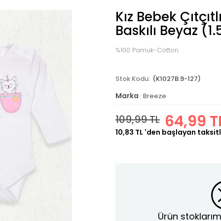
Kız Bebek Çıtçıt
Baskılı Beyaz (1.
%100 Pamuk-Cotton
(K1027B.9-127)
Marka
:
Breeze
64,99 T
109,99 TL
10,83 TL
'den başlayan taksitl
Ürün stoklarım