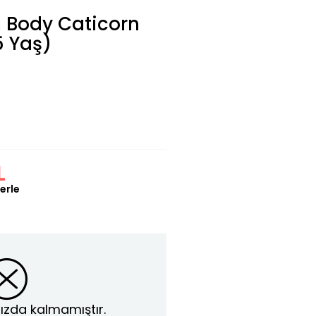
lı Body Caticorn
5 Yaş)
L
erle
ızda kalmamıştır.