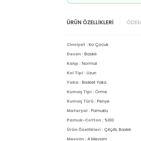
ÜRÜN ÖZELLIKLERI
ÖDEM
Cinsiyet :
Kız Çocuk
Desen :
Baskılı
Kalıp :
Normal
Kol Tipi :
Uzun
Yaka :
Bisiklet Yaka
Kumaş Tipi :
Örme
Kumaş Türü :
Penye
Materyal :
Pamuklu
Pamuk-Cotton :
%100
Ürün Özellikleri :
Çıtçıtlı, Baskılı
Mevsim :
4 Mevsim