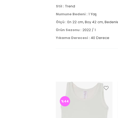
Stil :
Trend
Numune Bedeni :
1 Yaş
Ölçü :
En 22 cm, Boy 42 cm, Bedenle
Ürün Sezonu :
2022 / 1
Yıkama Derecesi :
40 Derece
%44