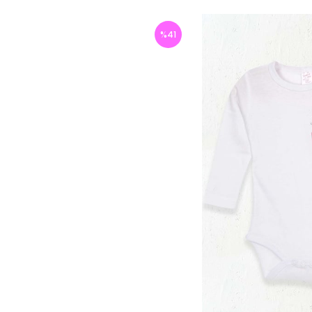
%
41
İndirim