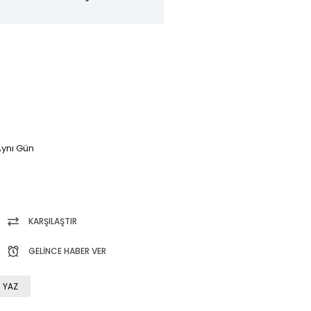
ynı Gün
KARŞILAŞTIR
GELINCE HABER VER
 YAZ