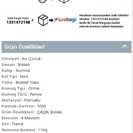
Ürün Özellikleri
Cinsiyet :
Kız Çocuk
Desen :
Baskılı
Kalıp :
Normal
Kol Tipi :
Kısa
Yaka :
Bisiklet Yaka
Kumaş Tipi :
Örme
Kumaş Türü :
Penye
Materyal :
Pamuklu
Pamuk-Cotton :
%100
Ürün Özellikleri :
Çıtçıtlı, Baskılı
Mevsim :
4 Mevsim
Stil :
Trend
Numune Bedeni :
1 Yaş