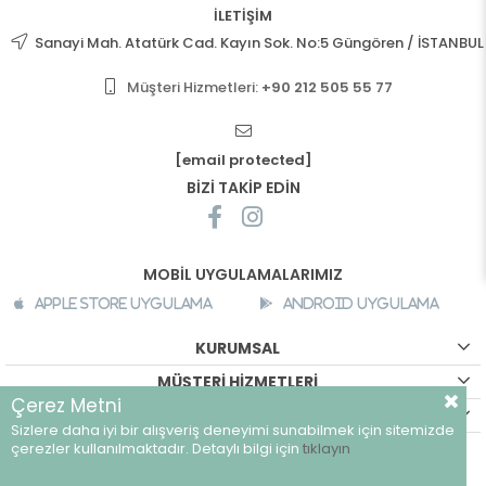
İLETİŞİM
Sanayi Mah. Atatürk Cad. Kayın Sok. No:5 Güngören / İSTANBUL
Müşteri Hizmetleri:
+90 212 505 55 77
[email protected]
BİZİ TAKİP EDİN
MOBİL UYGULAMALARIMIZ
Apple Store Uygulama
Android Uygulama
KURUMSAL
MÜŞTERİ HİZMETLERİ
Çerez Metni
ALIŞVERİŞ BİLGİLERİ
Sizlere daha iyi bir alışveriş deneyimi sunabilmek için sitemizde
©
breeze.com.tr - Tüm hakları saklıdır.
çerezler kullanılmaktadır. Detaylı bilgi için
tıklayın