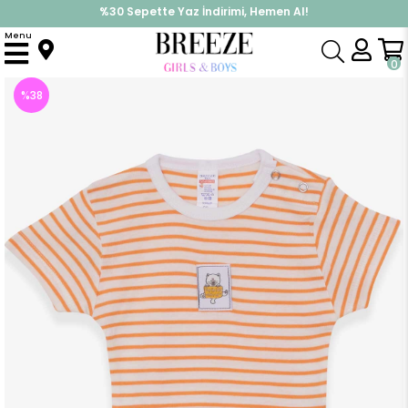
%30 Sepette Yaz İndirimi, Hemen Al!
İndirimlere ek %10 İndirimi Kap, Hemen Üye Ol!
Menu
Anasayfa
Pijama & İç Giyim
KIZ
Zıbın
Kız Bebek Çıtçıtlı Body Çizgili Kedicik Baskılı Turuncu (9 Ay)
0
%
38
İndirim