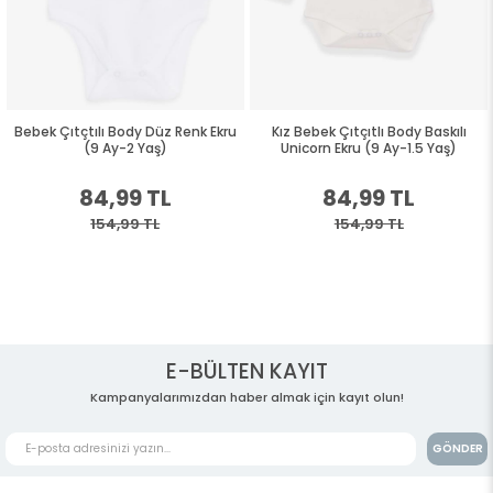
Bebek Çıtçtılı Body Düz Renk Ekru
Kız Bebek Çıtçıtlı Body Baskılı
(9 Ay-2 Yaş)
Unicorn Ekru (9 Ay-1.5 Yaş)
84,99 TL
84,99 TL
154,99 TL
154,99 TL
E-BÜLTEN KAYIT
Kampanyalarımızdan haber almak için kayıt olun!
GÖNDER