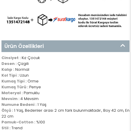
Ürün Özellikleri
Cinsiyet :
Kız Çocuk
Desen :
Çizgili
Kalıp :
Normal
Kol Tipi :
Uzun
Kumaş Tipi :
Örme
Kumaş Türü :
Penye
Materyal :
Pamuklu
Mevsim :
4 Mevsim
Numune Bedeni :
1 Yaş
Ölçü :
1 Yaş, Bedenler arası 2 cm fark bulunmaktadır., Boy 42 cm, En
22 cm
Pamuk-Cotton :
%100
Stil :
Trend