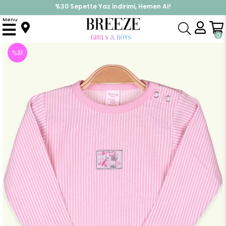
%30 Sepette Yaz İndirimi, Hemen Al!
İndirimlere ek %10 İndirimi Kap, Hemen Üye Ol!
Menu
Anasayfa
Pijama & İç Giyim
KIZ
Zıbın
Kız Bebek Çıtçıtlı Body Çizgili Pudra (9 Ay)
0
%
31
İndirim