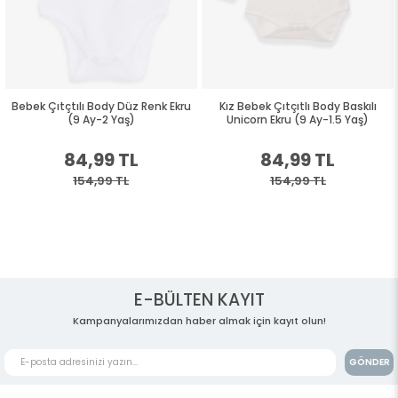
Bebek Çıtçtılı Body Düz Renk Ekru
Kız Bebek Çıtçıtlı Body Baskılı
(9 Ay-2 Yaş)
Unicorn Ekru (9 Ay-1.5 Yaş)
84,99 TL
84,99 TL
154,99 TL
154,99 TL
E-BÜLTEN KAYIT
Kampanyalarımızdan haber almak için kayıt olun!
GÖNDER