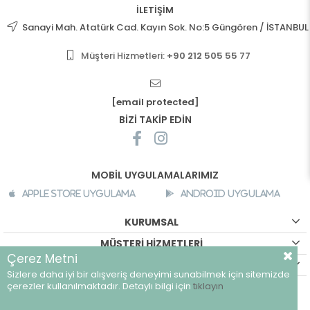
İLETİŞİM
Sanayi Mah. Atatürk Cad. Kayın Sok. No:5 Güngören / İSTANBUL
Müşteri Hizmetleri:
+90 212 505 55 77
[email protected]
BİZİ TAKİP EDİN
MOBİL UYGULAMALARIMIZ
Apple Store Uygulama
Android Uygulama
KURUMSAL
MÜŞTERİ HİZMETLERİ
Çerez Metni
ALIŞVERİŞ BİLGİLERİ
Sizlere daha iyi bir alışveriş deneyimi sunabilmek için sitemizde
©
breeze.com.tr - Tüm hakları saklıdır.
çerezler kullanılmaktadır. Detaylı bilgi için
tıklayın