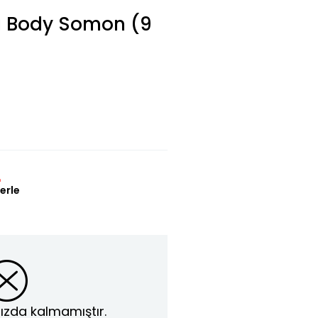
lı Body Somon (9
L
erle
ızda kalmamıştır.