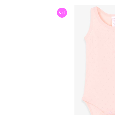
%
43
İndirim