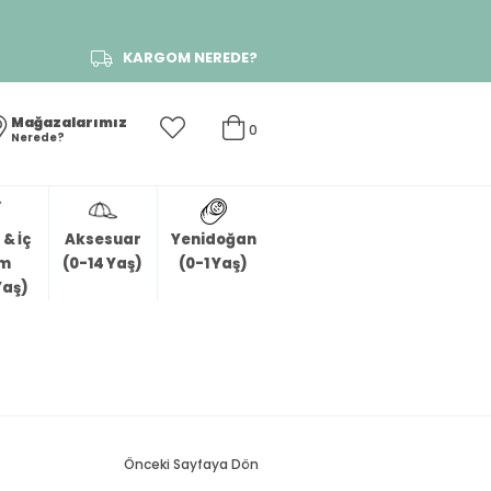
KARGOM NEREDE?
Mağazalarımız
0
Nerede?
& İç
Aksesuar
Yenidoğan
im
(0-14 Yaş)
(0-1 Yaş)
Yaş)
Önceki Sayfaya Dön