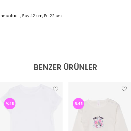
unmaktadır., Boy 42 cm, En 22 cm
BENZER ÜRÜNLER
%45
%45