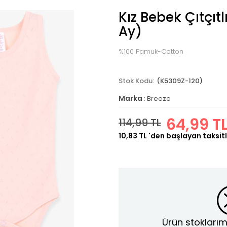
Kız Bebek Çıtçıt
Ay)
%100 Pamuk-Cotton
(K5309Z-120)
Marka
:
Breeze
64,99 T
114,99 TL
10,83 TL
'den başlayan taksitl
Ürün stoklarım