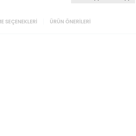
E SEÇENEKLERI
ÜRÜN ÖNERILERI