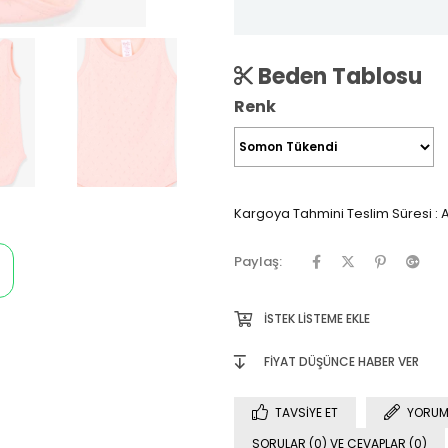
Beden Tablosu
Renk
Kargoya Tahmini Teslim Süresi
:
A
Paylaş:
İSTEK LISTEME EKLE
FIYAT DÜŞÜNCE HABER VER
TAVSIYE ET
YORUM
SORULAR (0) VE CEVAPLAR (0)