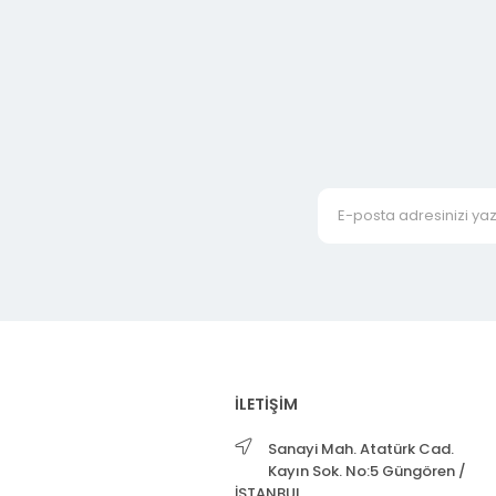
İLETİŞİM
Sanayi Mah. Atatürk Cad.
Kayın Sok. No:5 Güngören /
İSTANBUL