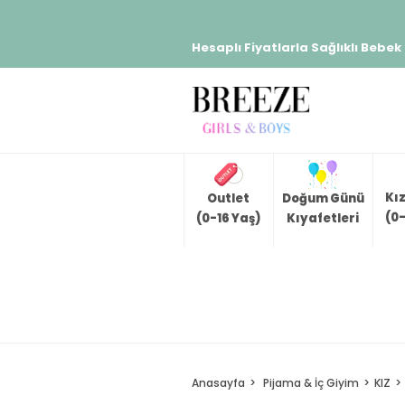
Hesaplı Fiyatlarla Sağlıklı Bebek
Kı
Outlet
Doğum Günü
(0-
(0-16 Yaş)
Kıyafetleri
Anasayfa
Pijama & İç Giyim
KIZ