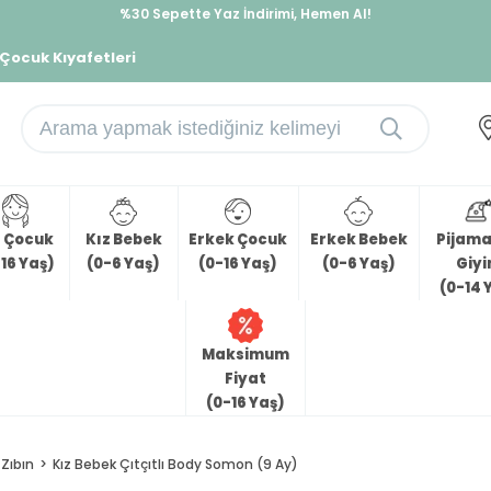
%30 Sepette Yaz İndirimi, Hemen Al!
İndirimlere ek %10 İndirimi Kap, Hemen Üye Ol!
 Çocuk Kıyafetleri
z Çocuk
Kız Bebek
Erkek Çocuk
Erkek Bebek
Pijama 
16 Yaş)
(0-6 Yaş)
(0-16 Yaş)
(0-6 Yaş)
Giy
(0-14 
Maksimum
Fiyat
(0-16 Yaş)
Zıbın
Kız Bebek Çıtçıtlı Body Somon (9 Ay)