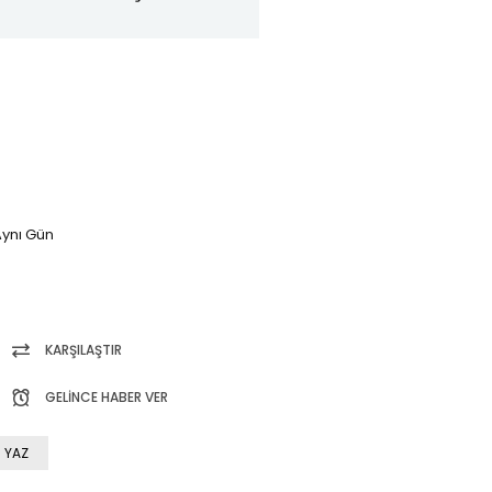
ynı Gün
KARŞILAŞTIR
GELINCE HABER VER
 YAZ