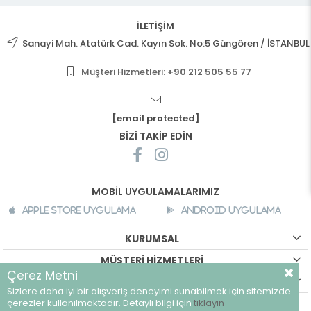
İLETİŞİM
Sanayi Mah. Atatürk Cad. Kayın Sok. No:5 Güngören / İSTANBUL
Müşteri Hizmetleri:
+90 212 505 55 77
[email protected]
BİZİ TAKİP EDİN
MOBİL UYGULAMALARIMIZ
Apple Store Uygulama
Android Uygulama
KURUMSAL
MÜŞTERİ HİZMETLERİ
Çerez Metni
ALIŞVERİŞ BİLGİLERİ
Sizlere daha iyi bir alışveriş deneyimi sunabilmek için sitemizde
©
breeze.com.tr - Tüm hakları saklıdır.
çerezler kullanılmaktadır. Detaylı bilgi için
tıklayın