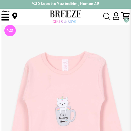
%30 Sepette Yaz İndirimi, Hemen Al!
İndirimlere ek %10 İndirimi Kap, Hemen Üye Ol!
Menu
Anasayfa
Pijama & İç Giyim
KIZ
Zıbın
Kız Bebek Çıtçıtlı Body Yaramaz Caticorn Baskılı Pudra (2 Yaş)
0
%
31
İndirim