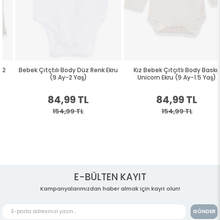
Bebek Çıtçtılı Body Düz Renk Ekru
Kız Bebek Çıtçıtlı Body Baskılı
(9 Ay-2 Yaş)
Unicorn Ekru (9 Ay-1.5 Yaş)
84,99 TL
84,99 TL
154,99 TL
154,99 TL
E-BÜLTEN KAYIT
Kampanyalarımızdan haber almak için kayıt olun!
GÖNDER