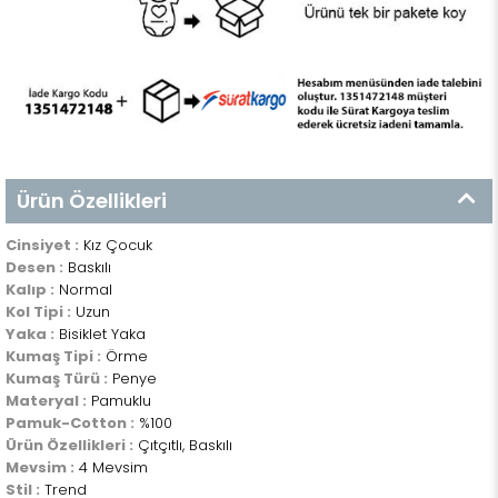
Ürün Özellikleri
Cinsiyet :
Kız Çocuk
Desen :
Baskılı
Kalıp :
Normal
Kol Tipi :
Uzun
Yaka :
Bisiklet Yaka
Kumaş Tipi :
Örme
Kumaş Türü :
Penye
Materyal :
Pamuklu
Pamuk-Cotton :
%100
Ürün Özellikleri :
Çıtçıtlı, Baskılı
Mevsim :
4 Mevsim
Stil :
Trend