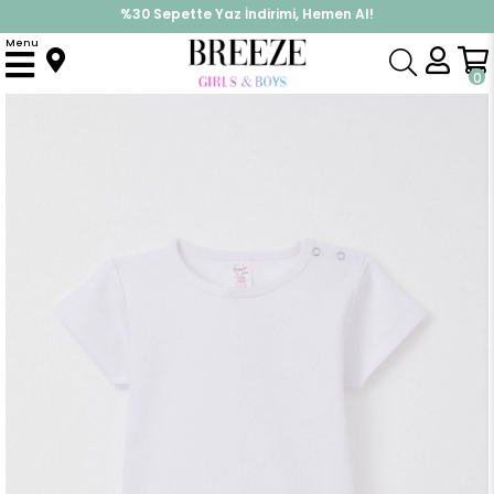
%30 Sepette Yaz İndirimi, Hemen Al!
İndirimlere ek %10 İndirimi Kap, Hemen Üye Ol!
Menu
Anasayfa
Pijama & İç Giyim
KIZ
Zıbın
Kız Bebek Çıtçıtlı Zıbın Body Basic Beyaz (9 Ay-3 Yaş)
0