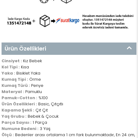
Ürün Özellikleri
Cinsiyet :
Kız Bebek
Kol Tipi :
Kısa
Yaka :
Bisiklet Yaka
Kumaş Tipi :
Örme
Kumaş Türü :
Penye
Materyal :
Pamuklu
Pamuk-Cotton :
%100
Ürün Özellikleri :
Basic, Çıtçıtlı
Kapama Şekli :
Çıt Çıt
Yaş Grubu :
Bebek & Çocuk
Parça Sayısı :
1 Parça
Numune Bedeni :
3 Yaş
Ölçü :
Bedenler arası ortalama 1 cm fark bulunmaktadır, En 24 cm,