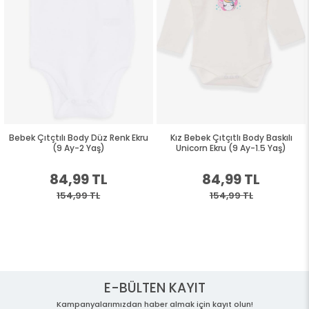
Bebek Çıtçtılı Body Düz Renk Ekru
Kız Bebek Çıtçıtlı Body Baskılı
(9 Ay-2 Yaş)
Unicorn Ekru (9 Ay-1.5 Yaş)
84,99 TL
84,99 TL
154,99 TL
154,99 TL
E-BÜLTEN KAYIT
Kampanyalarımızdan haber almak için kayıt olun!