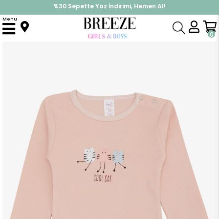
%30 Sepette Yaz İndirimi, Hemen Al!
İndirimlere ek %10 İndirimi Kap, Hemen Üye Ol!
Menu
Anasayfa
Pijama & İç Giyim
KIZ
Zıbın
Kız Bebek Çıtçıtlı Zıbın Body Havalı Kedicikler Baskılı Pudra (9 Ay-3 Yaş)
0