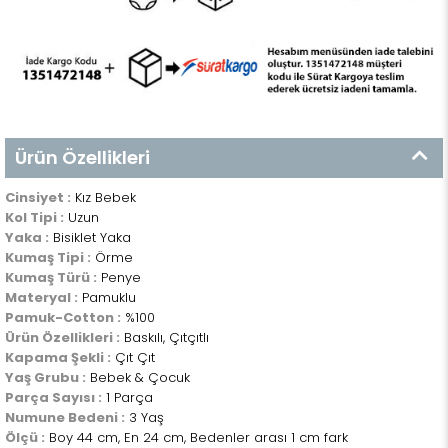
Ürün Özellikleri
Cinsiyet :
Kız Bebek
Kol Tipi :
Uzun
Yaka :
Bisiklet Yaka
Kumaş Tipi :
Örme
Kumaş Türü :
Penye
Materyal :
Pamuklu
Pamuk-Cotton :
%100
Ürün Özellikleri :
Baskılı, Çıtçıtlı
Kapama Şekli :
Çıt Çıt
Yaş Grubu :
Bebek & Çocuk
Parça Sayısı :
1 Parça
Numune Bedeni :
3 Yaş
Ölçü :
Boy 44 cm, En 24 cm, Bedenler arası 1 cm fark