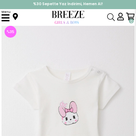
%30 Sepette Yaz İndirimi, Hemen Al!
İndirimlere ek %10 İndirimi Kap, Hemen Üye Ol!
Menu
Anasayfa
Pijama & İç Giyim
KIZ
Zıbın
Kız Bebek Çıtçıtlı Zıbın Body Sevimli Hayvancık Baskılı Ekru (3 Yaş)
0
%
35
İndirim