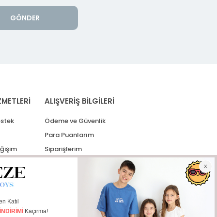
GÖNDER
ZMETLERİ
ALIŞVERİŞ BİLGİLERİ
stek
Ödeme ve Güvenlik
Para Puanlarım
eğişim
Siparişlerim
lerim
Kargo Takip
İade Taleplerim