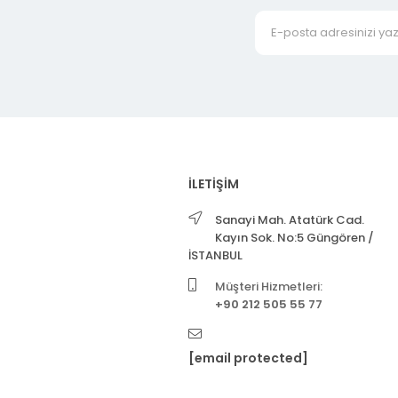
İLETİŞİM
Sanayi Mah. Atatürk Cad.
Kayın Sok. No:5 Güngören /
İSTANBUL
Müşteri Hizmetleri:
+90 212 505 55 77
[email protected]