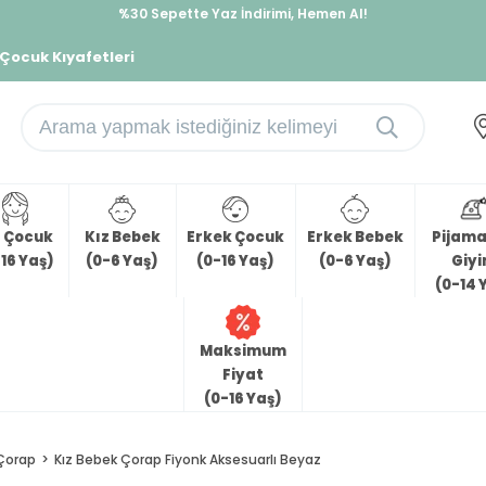
%30 Sepette Yaz İndirimi, Hemen Al!
İndirimlere ek %10 İndirimi Kap, Hemen Üye Ol!
 Çocuk Kıyafetleri
z Çocuk
Kız Bebek
Erkek Çocuk
Erkek Bebek
Pijama 
16 Yaş)
(0-6 Yaş)
(0-16 Yaş)
(0-6 Yaş)
Giy
(0-14 
Maksimum
Fiyat
(0-16 Yaş)
Çorap
Kız Bebek Çorap Fiyonk Aksesuarlı Beyaz