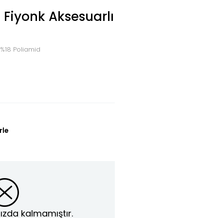
 Fiyonk Aksesuarlı
 %18 Poliamid
rle
ızda kalmamıştır.