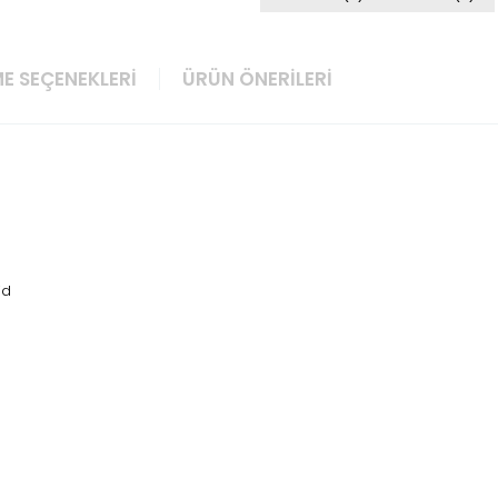
E SEÇENEKLERI
ÜRÜN ÖNERILERI
id