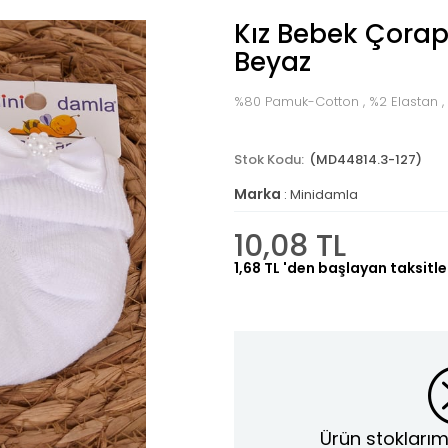
Kız Bebek Çorap
Beyaz
%80 Pamuk-Cotton , %2 Elastan ,
(MD44814.3-127)
Marka
:
Minidamla
10,08 TL
1,68 TL
'den başlayan taksitle
Ürün stoklarım