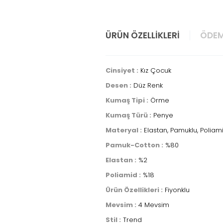
ÜRÜN ÖZELLIKLERI
ÖDEM
Cinsiyet :
Kız Çocuk
Desen :
Düz Renk
Kumaş Tipi :
Örme
Kumaş Türü :
Penye
Materyal :
Elastan, Pamuklu, Poliam
Pamuk-Cotton :
%80
Elastan :
%2
Poliamid :
%18
Ürün Özellikleri :
Fiyonklu
Mevsim :
4 Mevsim
Stil :
Trend