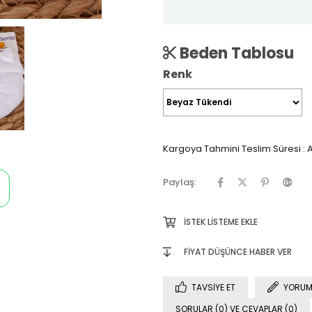
Beden Tablosu
Renk
Kargoya Tahmini Teslim Süresi
:
A
Paylaş:
İSTEK LISTEME EKLE
FIYAT DÜŞÜNCE HABER VER
TAVSIYE ET
YORUM
SORULAR (0) VE CEVAPLAR (0)