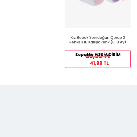
Kız Bebek Yenidoğan Çorap 2
Renkli 3 lü Karışık Renk (0-3 Ay)
Sepette %30 İNDİRİM
59,99 TL
41,99 TL