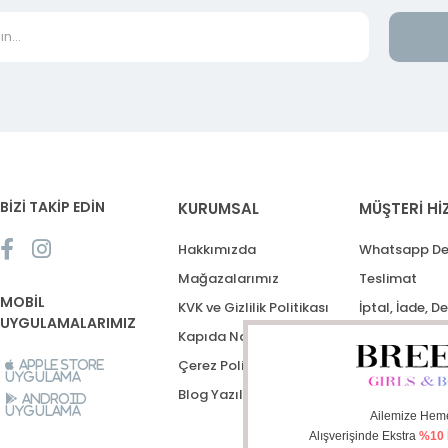
BİZİ TAKİP EDİN
KURUMSAL
MÜŞTERİ Hİ
Hakkımızda
Whatsapp De
Mağazalarımız
Teslimat
MOBİL
KVK ve Gizlilik Politikası
İptal, İade, D
UYGULAMALARIMIZ
Kapıda Nakit Ödeme
Destek Talep
Çerez Politikası
Apple Store
Uygulama
Blog Yazıları
Android
Uygulama