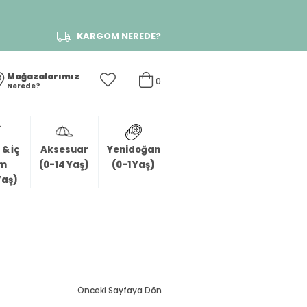
KARGOM NEREDE?
Mağazalarımız
0
Nerede?
& İç
Aksesuar
Yenidoğan
im
(0-14 Yaş)
(0-1 Yaş)
Yaş)
Önceki Sayfaya Dön