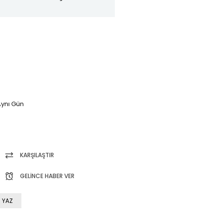
ynı Gün
KARŞILAŞTIR
GELINCE HABER VER
 YAZ