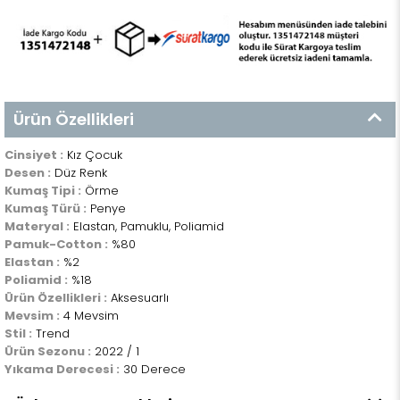
Ürün Özellikleri
Cinsiyet :
Kız Çocuk
Desen :
Düz Renk
Kumaş Tipi :
Örme
Kumaş Türü :
Penye
Materyal :
Elastan, Pamuklu, Poliamid
Pamuk-Cotton :
%80
Elastan :
%2
Poliamid :
%18
Ürün Özellikleri :
Aksesuarlı
Mevsim :
4 Mevsim
Stil :
Trend
Ürün Sezonu :
2022 / 1
Yıkama Derecesi :
30 Derece