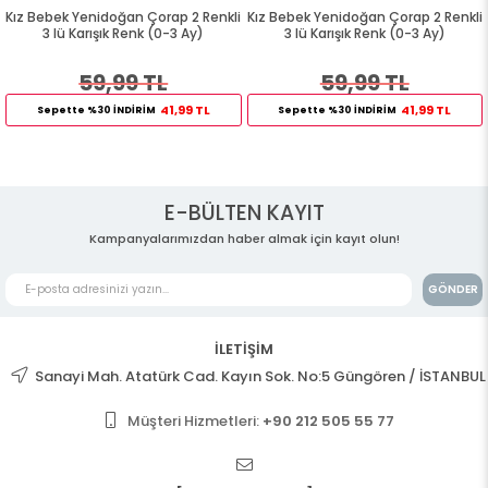
Kız Bebek Yenidoğan Çorap 2 Renkli
Kız Bebek Yenidoğan Çorap 2 Renkli
3 lü Karışık Renk (0-3 Ay)
3 lü Karışık Renk (0-3 Ay)
59,99 TL
59,99 TL
41,99 TL
41,99 TL
Sepette %30 İNDİRİM
Sepette %30 İNDİRİM
E-BÜLTEN KAYIT
Kampanyalarımızdan haber almak için kayıt olun!
GÖNDER
İLETİŞİM
Sanayi Mah. Atatürk Cad. Kayın Sok. No:5 Güngören / İSTANBUL
Müşteri Hizmetleri:
+90 212 505 55 77