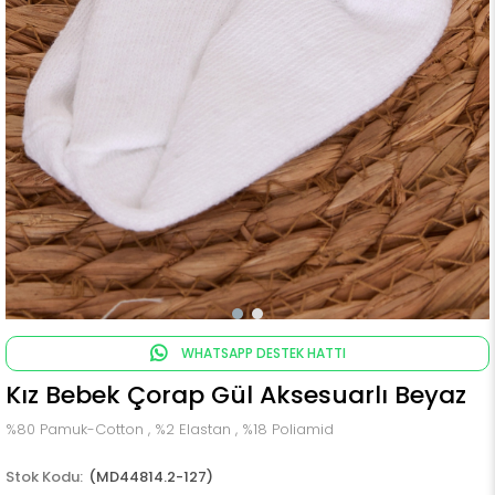
WHATSAPP DESTEK HATTI
Kız Bebek Çorap Gül Aksesuarlı Beyaz
%80 Pamuk-Cotton , %2 Elastan , %18 Poliamid
(MD44814.2-127)