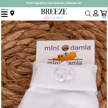
%30 Sepette Yaz İndirimi, Hemen Al!
İndirimlere ek %10 İndirimi Kap, Hemen Üye Ol!
Menu
Anasayfa
Yenidoğan
Yenidoğan Çorap
Kız Bebek Çorap Gül Aksesuarlı Beyaz
0