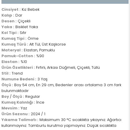
Cinsiyet :
Kız Bebek
Kalıp :
Dar
Desen :
Çiçekli
Yaka :
Bisiklet Yaka
Kol Tipi :
Sıfır
Kumaş Tipi :
Örme
Kumaş Türü :
Alt Tül, Üst Kaşkorse
Materyal :
Elastan, Pamuklu
Pamuk-Cotton :
%90
Elastan :
%10
Ürün Özellikleri :
Fırfırlı, Arkası Düğmeli, Çiçekli, Tüllü
Stil :
Trend
Numune Bedeni :
3 Yaş
Ölçü :
Boy 54 cm, En 29 cm, Bedenler arası ortalama 3 cm fark
bulunmaktadır
Boy / Ölçü :
Regular
Kumaş Kalınlığı :
İnce
Mevsim :
Yaz
Ürün Sezonu :
2024 / 1
Yıkama Talimatı :
Maksimum 30 °C sıcaklıkta yıkayınız. Ağartıcı
kullanmayınız. Tamburlu kurutma yapmayınız. Düşük sıcaklıkta