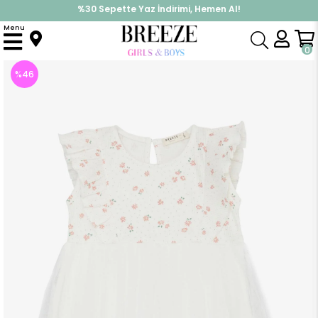
%30 Sepette Yaz İndirimi, Hemen Al!
İndirimlere ek %10 İndirimi Kap, Hemen Üye Ol!
Menu
Anasayfa
Kız Bebek
Elbise Modelleri
Yazlık Elbise
Kız Bebek Elbise Çiçekli Tüllü Fırfırlı Ekru (9 Ay-1.5 Yaş)
0
%
46
İndirim