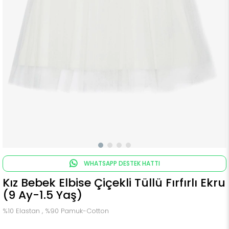
WHATSAPP DESTEK HATTI
Kız Bebek Elbise Çiçekli Tüllü Fırfırlı Ekru
(9 Ay-1.5 Yaş)
%10 Elastan , %90 Pamuk-Cotton