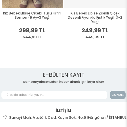
Kız Bebek Elbise Çiçekli Tüllü Fırfırlı
Kız Bebek Elbise Zıbınlı Çiçek
Somon (9 Ay-3 Yaş)
Desenli Fiyonklu Fıstık Yeşili (1-2
Yaş)
299,99 TL
249,99 TL
544,99 TL
449,99 TL
E-BÜLTEN KAYIT
Kampanyalarımızdan haber almak için kayıt olun!
GÖNDER
İLETİŞİM
Sanayi Mah. Atatürk Cad. Kayın Sok. No:5 Güngören / İSTANBUL