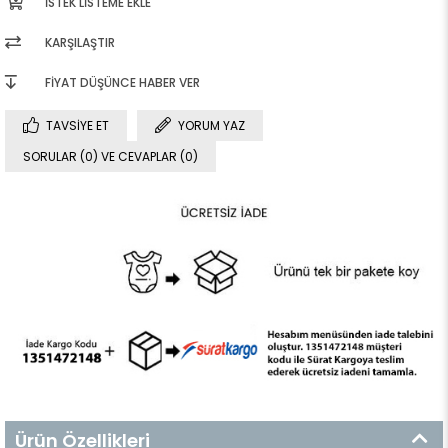
İSTEK LISTEME EKLE
KARŞILAŞTIR
FIYAT DÜŞÜNCE HABER VER
TAVSIYE ET
YORUM YAZ
SORULAR (0) VE CEVAPLAR (0)
Ürün Özellikleri