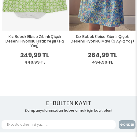
Kız Bebek Elbise Zıbınlı Çiçek
Kız Bebek Elbise Zıbınlı Çiçek
Desenli Fiyonklu Fıstık Yeşili (1-2
Desenli Fiyonklu Mavi (9 Ay-2 Yaş)
Yaş)
249,99 TL
264,99 TL
449,99 TL
494,99 TL
E-BÜLTEN KAYIT
Kampanyalarımızdan haber almak için kayıt olun!
GÖNDER