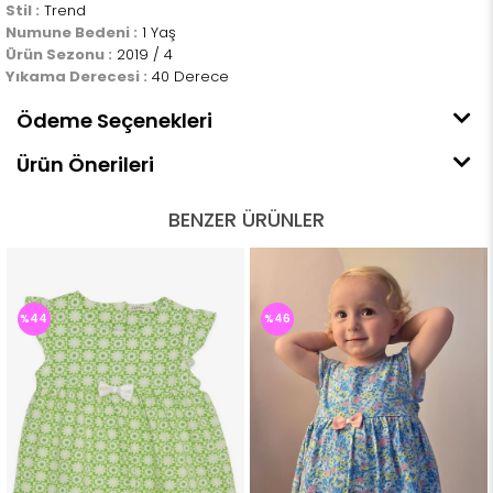
Stil :
Trend
Numune Bedeni :
1 Yaş
Ürün Sezonu :
2019 / 4
Yıkama Derecesi :
40 Derece
Ödeme Seçenekleri
Ürün Önerileri
BENZER ÜRÜNLER
%44
%46