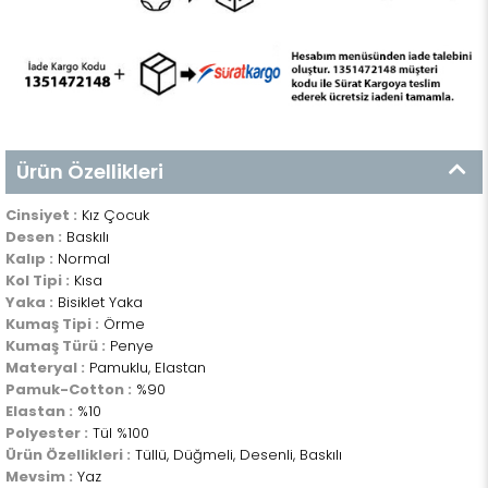
Ürün Özellikleri
Cinsiyet :
Kız Çocuk
Desen :
Baskılı
Kalıp :
Normal
Kol Tipi :
Kısa
Yaka :
Bisiklet Yaka
Kumaş Tipi :
Örme
Kumaş Türü :
Penye
Materyal :
Pamuklu, Elastan
Pamuk-Cotton :
%90
Elastan :
%10
Polyester :
Tül %100
Ürün Özellikleri :
Tüllü, Düğmeli, Desenli, Baskılı
Mevsim :
Yaz