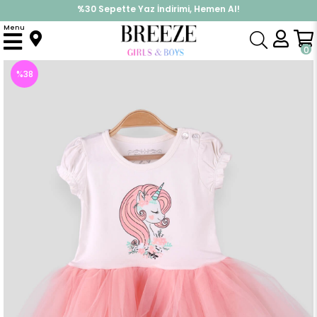
%30 Sepette Yaz İndirimi, Hemen Al!
İndirimlere ek %10 İndirimi Kap, Hemen Üye Ol!
Menu
Anasayfa
Kız Bebek
Elbise Modelleri
Yazlık Elbise
Kız Bebek Elbise Unicorn Ekru (9 Ay-3 Yaş)
0
%
38
İndirim