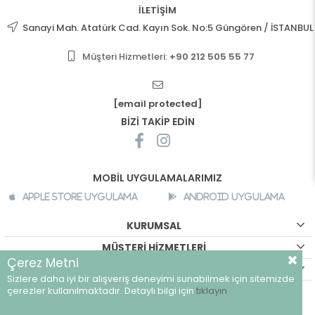
İLETİŞİM
Sanayi Mah. Atatürk Cad. Kayın Sok. No:5 Güngören / İSTANBUL
Müşteri Hizmetleri:
+90 212 505 55 77
[email protected]
BİZİ TAKİP EDİN
MOBİL UYGULAMALARIMIZ
Apple Store Uygulama
Android Uygulama
KURUMSAL
MÜŞTERİ HİZMETLERİ
Çerez Metni
ALIŞVERİŞ BİLGİLERİ
Sizlere daha iyi bir alışveriş deneyimi sunabilmek için sitemizde
©
breeze.com.tr - Tüm hakları saklıdır.
çerezler kullanılmaktadır. Detaylı bilgi için
tıklayın