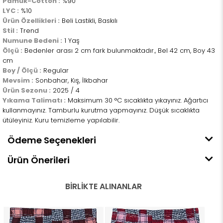
Pamuk-Cotton :
%90
LYC :
%10
Ürün Özellikleri :
Beli Lastikli, Baskılı
Stil :
Trend
Numune Bedeni :
1 Yaş
Ölçü :
Bedenler arası 2 cm fark bulunmaktadır., Bel 42 cm, Boy 43
cm
Boy / Ölçü :
Regular
Mevsim :
Sonbahar, Kış, İlkbahar
Ürün Sezonu :
2025 / 4
Yıkama Talimatı :
Maksimum 30 °C sıcaklıkta yıkayınız. Ağartıcı
kullanmayınız. Tamburlu kurutma yapmayınız. Düşük sıcaklıkta
ütüleyiniz. Kuru temizleme yapılabilir.
Ödeme Seçenekleri
Ürün Önerileri