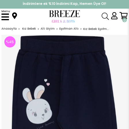
İndirimlere ek %10 İndirimi Kap, Hemen Üye Ol!
%30 Sepette Yaz İndirimi, Hemen Al!
Menu
0
Anasayfa
Kız Bebek
Alt Giyim
Eşofman Altı
Kız Bebek Eşofman Altı Baskılı Lacivert (9 Ay)
%
45
İndirim