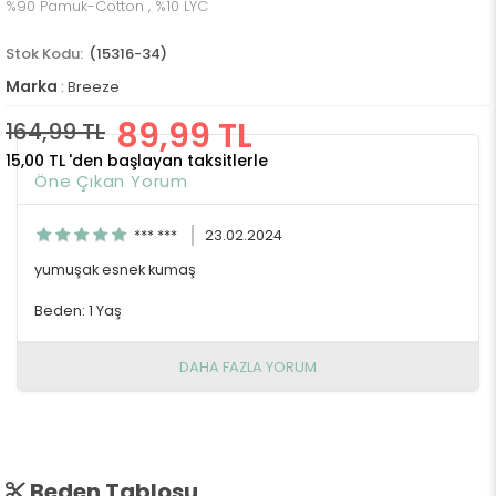
%90 Pamuk-Cotton , %10 LYC
(15316-34)
Marka
:
Breeze
89,99 TL
164,99 TL
15,00 TL
'den başlayan taksitlerle
Öne Çıkan Yorum
*** ***
23.02.2024
yumuşak esnek kumaş
Beden: 1 Yaş
DAHA FAZLA YORUM
Beden Tablosu