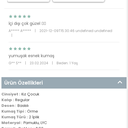
İçi dışı çok güzel 👍🏻
A***** A*****
|
2021-12-09T15:30:46 undefined undefined
|
yumuşak esnek kumaş
G** S**
|
23.02.2024
|
Beden: 1 Yaş
Ürün Özellikleri
Cinsiyet :
Kız Çocuk
Kalıp :
Regular
Desen :
Baskılı
Kumaş Tipi :
Örme
Kumaş Türü :
2 İplik
Materyal :
Pamuklu, LYC