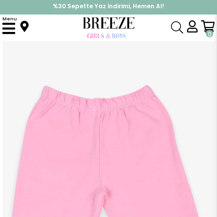
%30 Sepette Yaz İndirimi, Hemen Al!
İndirimlere ek %10 İndirimi Kap, Hemen Üye Ol!
Menu
Anasayfa
Kız Bebek
Alt Giyim
Eşofman Altı
Kız Bebek Eşofman Altı Patikli Basic Pudra (0-3 Ay)
0