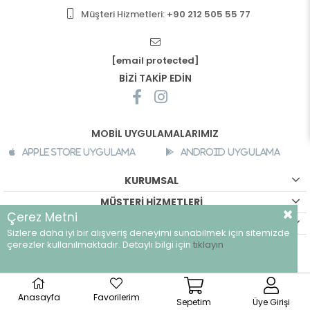
Müşteri Hizmetleri:
+90 212 505 55 77
[email protected]
BİZİ TAKİP EDİN
MOBİL UYGULAMALARIMIZ
Apple Store Uygulama
Android Uygulama
KURUMSAL
MÜŞTERİ HİZMETLERİ
Çerez Metni
ALIŞVERİŞ BİLGİLERİ
Sizlere daha iyi bir alışveriş deneyimi sunabilmek için sitemizde
©
breeze.com.tr - Tüm hakları saklıdır.
çerezler kullanılmaktadır. Detaylı bilgi için
tıklayın
Anasayfa
Favorilerim
Sepetim
Üye Girişi