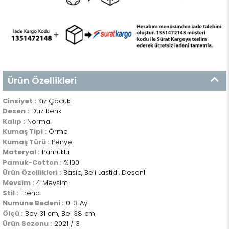
Ürün Özellikleri
Cinsiyet :
Kız Çocuk
Desen :
Düz Renk
Kalıp :
Normal
Kumaş Tipi :
Örme
Kumaş Türü :
Penye
Materyal :
Pamuklu
Pamuk-Cotton :
%100
Ürün Özellikleri :
Basic, Beli Lastikli, Desenli
Mevsim :
4 Mevsim
Stil :
Trend
Numune Bedeni :
0-3 Ay
Ölçü :
Boy 31 cm, Bel 38 cm
Ürün Sezonu :
2021 / 3