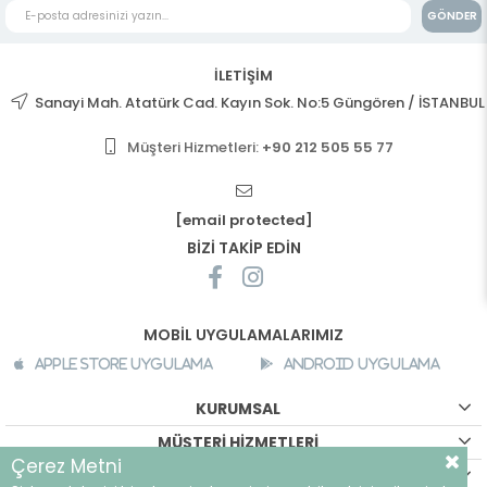
GÖNDER
İLETİŞİM
Sanayi Mah. Atatürk Cad. Kayın Sok. No:5 Güngören / İSTANBUL
Müşteri Hizmetleri:
+90 212 505 55 77
[email protected]
BİZİ TAKİP EDİN
MOBİL UYGULAMALARIMIZ
Apple Store Uygulama
Android Uygulama
KURUMSAL
MÜŞTERİ HİZMETLERİ
Çerez Metni
ALIŞVERİŞ BİLGİLERİ