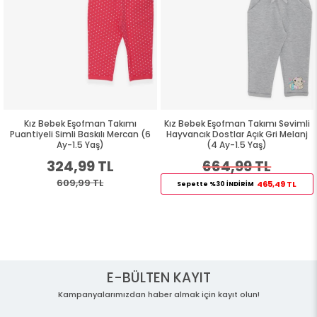
Kız Bebek Eşofman Takımı
Kız Bebek Eşofman Takımı Sevimli
Puantiyeli Simli Baskılı Mercan (6
Hayvancık Dostlar Açık Gri Melanj
Ay-1.5 Yaş)
(4 Ay-1.5 Yaş)
324,99 TL
664,99 TL
609,99 TL
465,49 TL
Sepette %30 İNDİRİM
E-BÜLTEN KAYIT
Kampanyalarımızdan haber almak için kayıt olun!