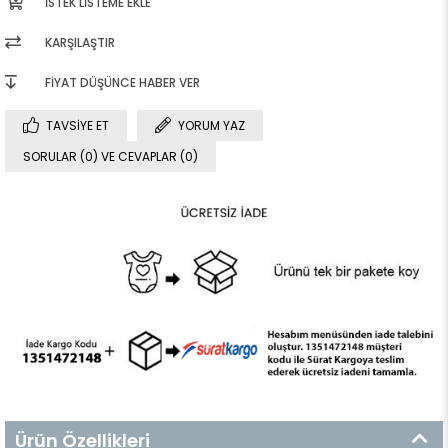
İSTEK LISTEME EKLE
KARŞILAŞTIR
FIYAT DÜŞÜNCE HABER VER
TAVSIYE ET
YORUM YAZ
SORULAR (0) VE CEVAPLAR (0)
Ürün Özellikleri