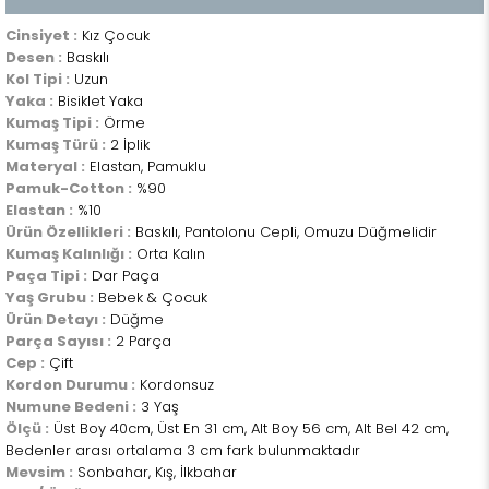
Cinsiyet :
Kız Çocuk
Desen :
Baskılı
Kol Tipi :
Uzun
Yaka :
Bisiklet Yaka
Kumaş Tipi :
Örme
Kumaş Türü :
2 İplik
Materyal :
Elastan, Pamuklu
Pamuk-Cotton :
%90
Elastan :
%10
Ürün Özellikleri :
Baskılı, Pantolonu Cepli, Omuzu Düğmelidir
Kumaş Kalınlığı :
Orta Kalın
Paça Tipi :
Dar Paça
Yaş Grubu :
Bebek & Çocuk
Ürün Detayı :
Düğme
Parça Sayısı :
2 Parça
Cep :
Çift
Kordon Durumu :
Kordonsuz
Numune Bedeni :
3 Yaş
Ölçü :
Üst Boy 40cm, Üst En 31 cm, Alt Boy 56 cm, Alt Bel 42 cm,
Bedenler arası ortalama 3 cm fark bulunmaktadır
Mevsim :
Sonbahar, Kış, İlkbahar