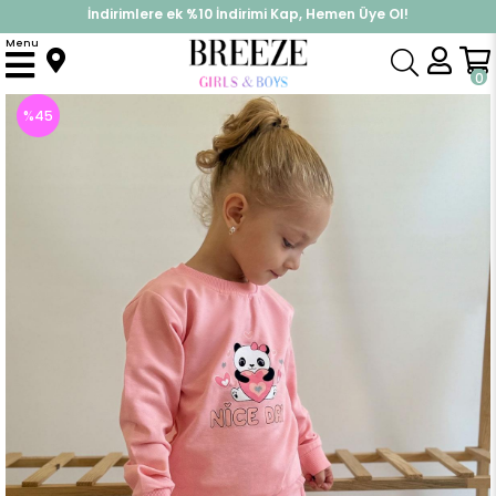
İndirimlere ek %10 İndirimi Kap, Hemen Üye Ol!
%30 Sepette Yaz İndirimi, Hemen Al!
Menu
Anasayfa
Kız Bebek
Takımlar
Eşofman Takım
Kız Bebek Eşofman Takım Mutlu Pandacık Baskılı Pembe (1-3 Yaş)
0
%
45
İndirim