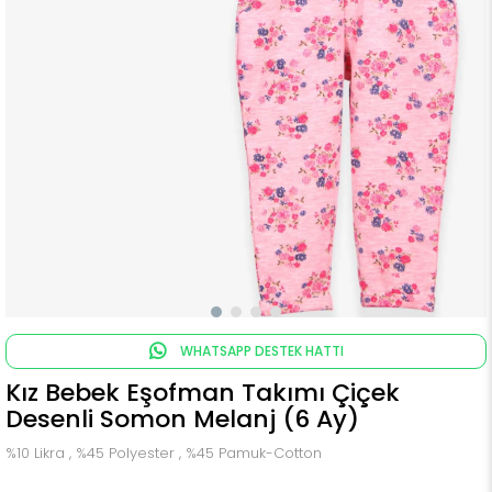
WHATSAPP DESTEK HATTI
Kız Bebek Eşofman Takımı Çiçek
Desenli Somon Melanj (6 Ay)
%10 Likra , %45 Polyester , %45 Pamuk-Cotton