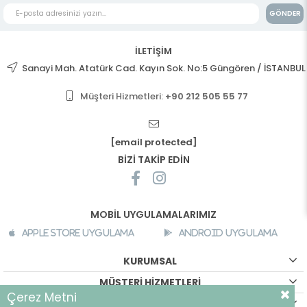
GÖNDER
İLETİŞİM
Sanayi Mah. Atatürk Cad. Kayın Sok. No:5 Güngören / İSTANBUL
Müşteri Hizmetleri:
+90 212 505 55 77
[email protected]
BİZİ TAKİP EDİN
MOBİL UYGULAMALARIMIZ
Apple Store Uygulama
Android Uygulama
KURUMSAL
MÜŞTERİ HİZMETLERİ
Çerez Metni
ALIŞVERİŞ BİLGİLERİ