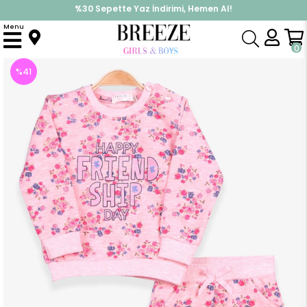
%30 Sepette Yaz İndirimi, Hemen Al!
İndirimlere ek %10 İndirimi Kap, Hemen Üye Ol!
Menu
Anasayfa
Kız Bebek
Takımlar
Eşofman Takım
Kız Bebek Eşofman Takımı Çiçek Desenli Somon Melanj (6 Ay)
0
%
41
İndirim