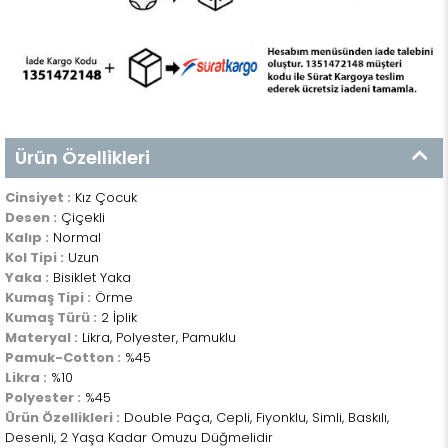
Ürün Özellikleri
Cinsiyet :
Kız Çocuk
Desen :
Çiçekli
Kalıp :
Normal
Kol Tipi :
Uzun
Yaka :
Bisiklet Yaka
Kumaş Tipi :
Örme
Kumaş Türü :
2 İplik
Materyal :
Likra, Polyester, Pamuklu
Pamuk-Cotton :
%45
Likra :
%10
Polyester :
%45
Ürün Özellikleri :
Double Paça, Cepli, Fiyonklu, Simli, Baskılı,
Desenli, 2 Yaşa Kadar Omuzu Düğmelidir