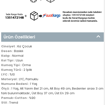
Ürün Özellikleri
Cinsiyet :
Kız Çocuk
Desen :
Baskılı
Kalıp :
Normal
Kol Tipi :
Uzun
Kumaş Tipi :
Örme
Kumaş Türü :
2 İplik
LYC :
%10
Materyal :
LYC, Pamuklu
Numune Bedeni :
1 Yaş
Ölçü :
1 Yaş, Alt Yarım Bel 21 cm, Alt Boy 49 cm, Bedenler arası 3 cm
fark bulunmaktadır., Üst Boy 37 cm, Üst En 29 cm
Pamuk-Cotton :
%90
Stil :
Trend