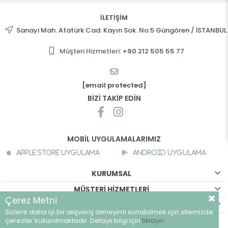
İLETİŞİM
Sanayi Mah. Atatürk Cad. Kayın Sok. No:5 Güngören / İSTANBUL
Müşteri Hizmetleri:
+90 212 505 55 77
[email protected]
BİZİ TAKİP EDİN
MOBİL UYGULAMALARIMIZ
Apple Store Uygulama
Android Uygulama
KURUMSAL
MÜŞTERİ HİZMETLERİ
Çerez Metni
ALIŞVERİŞ BİLGİLERİ
Sizlere daha iyi bir alışveriş deneyimi sunabilmek için sitemizde
©
breeze.com.tr - Tüm hakları saklıdır.
çerezler kullanılmaktadır. Detaylı bilgi için
tıklayın