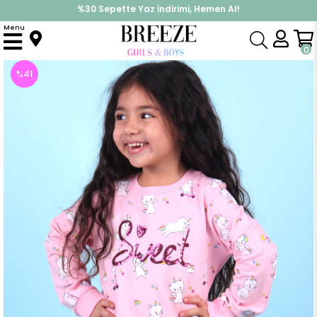
İndirimlere ek %10 İndirimi Kap, Hemen Üye Ol!
Menu
Anasayfa
Kız Bebek
Takımlar
Eşofman Takım
Kız Bebek Eşofman Takımı Kedicorn Pudra (9 Ay)
0
%
41
İndirim