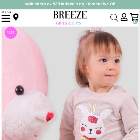
İndirimlere ek %10 İndirimi Kap, Hemen Üye Ol!
%30 Sepette Yaz İndirimi, Hemen Al!
Menu
Anasayfa
Kız Bebek
Takımlar
Eşofman Takım
Kız Bebek Eşofman Takımı Pullu Tavşanlı Bej (9 Ay)
0
%
33
İndirim