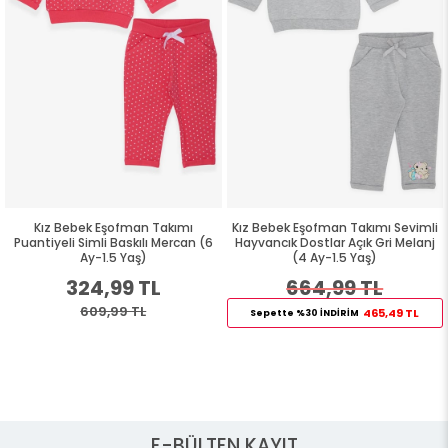
Kız Bebek Eşofman Takımı
Kız Bebek Eşofman Takımı Sevimli
Puantiyeli Simli Baskılı Mercan (6
Hayvancık Dostlar Açık Gri Melanj
Ay-1.5 Yaş)
(4 Ay-1.5 Yaş)
324,99 TL
664,99 TL
609,99 TL
465,49 TL
Sepette %30 İNDİRİM
E-BÜLTEN KAYIT