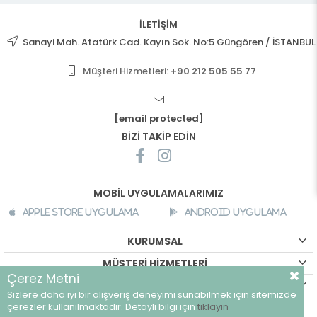
İLETİŞİM
Sanayi Mah. Atatürk Cad. Kayın Sok. No:5 Güngören / İSTANBUL
Müşteri Hizmetleri:
+90 212 505 55 77
[email protected]
BİZİ TAKİP EDİN
MOBİL UYGULAMALARIMIZ
Apple Store Uygulama
Android Uygulama
KURUMSAL
MÜŞTERİ HİZMETLERİ
Çerez Metni
ALIŞVERİŞ BİLGİLERİ
Sizlere daha iyi bir alışveriş deneyimi sunabilmek için sitemizde
©
breeze.com.tr - Tüm hakları saklıdır.
çerezler kullanılmaktadır. Detaylı bilgi için
tıklayın