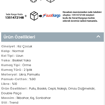
Ürün Özellikleri
Cinsiyet :
Kız Çocuk
Kalıp :
Normal
Kol Tipi :
Uzun
Yaka :
Bisiklet Yaka
Kumaş Tipi :
Örme
Kumaş Türü :
2 İplik
Materyal :
Likra, Pamuklu
Pamuk-Cotton :
%90
Likra :
%10
Ürün Özellikleri :
Pullu, Baskılı, Cepli, Nakışlı, Omzu Düğmelidir,
Double Paça
Mevsim :
İlkbahar, Kış, Sonbahar
Stil :
Trend