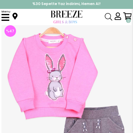
%30 Sepette Yaz İndirimi, Hemen Al!
İndirimlere ek %10 İndirimi Kap, Hemen Üye Ol!
Menu
Anasayfa
Kız Bebek
Takımlar
Eşofman Takım
Kız Bebek Eşofman Takımı Tavşan Baskılı Pullu Neon Pembe (9 Ay)
0
%
47
İndirim