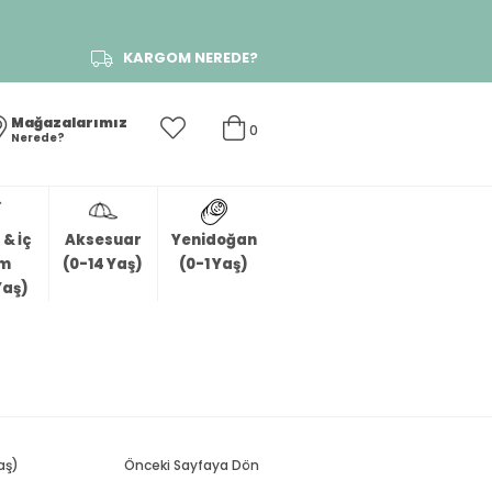
KARGOM NEREDE?
Mağazalarımız
0
Nerede?
& İç
Aksesuar
Yenidoğan
im
(0-14 Yaş)
(0-1 Yaş)
Yaş)
aş)
Önceki Sayfaya Dön