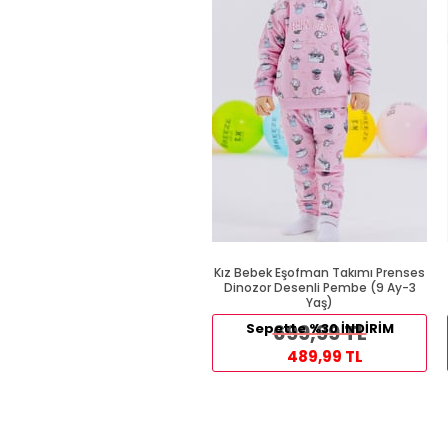
Kız Bebek Eşofman Takımı Prenses
Dinozor Desenli Pembe (9 Ay-3
Yaş)
Sepette %30 İNDİRİM
699,99 TL
489,99 TL