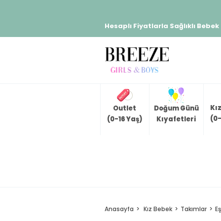
Hesaplı Fiyatlarla Sağlıklı Bebek
Kı
Outlet
Doğum Günü
(0-
(0-16 Yaş)
Kıyafetleri
Anasayfa
Kız Bebek
Takımlar
E