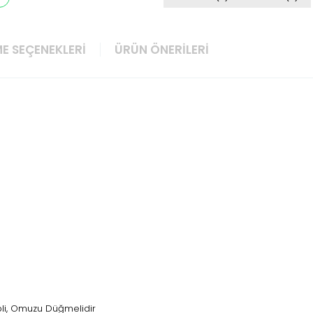
E SEÇENEKLERI
ÜRÜN ÖNERILERI
li, Omuzu Düğmelidir