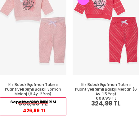
Kız Bebek Eşofman Takımı
Kız Bebek Eşofman Takımı
Puantiyeli Simli Baskılı Somon
Puantiyeli Simli Baskılı Mercan (6
Melanj (6 Ay-2 Yaş)
Ay-1.5 Yaş)
609,99 TL
Sepette %30 İNDİRİM
609,99 TL
324,99 TL
426,99 TL