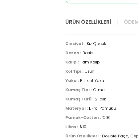
ÜRÜN ÖZELLIKLERI
ÖDEM
Cinsiyet :
Kız Çocuk
Desen :
Baskılı
Kalıp :
Tam Kalıp
Kol Tipi :
Uzun
Yaka :
Bisiklet Yaka
Kumaş Tipi :
Örme
Kumaş Türü :
2 İplik
Materyal :
Likra, Pamuklu
Pamuk-Cotton :
%90
Likra :
%10
Ürün Özellikleri :
Double Paça, Cep