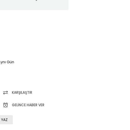
ynı Gün
KARŞILAŞTIR
GELINCE HABER VER
 YAZ