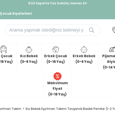
%30 Sepette Yaz İndirimi, Hemen Al!
İndirimlere ek %10 İndirimi Kap, Hemen Üye Ol!
 Çocuk Kıyafetleri
z Çocuk
Kız Bebek
Erkek Çocuk
Erkek Bebek
Pijama 
16 Yaş)
(0-6 Yaş)
(0-16 Yaş)
(0-6 Yaş)
Giy
(0-14 
Maksimum
Fiyat
(0-16 Yaş)
şofman Takım
Kız Bebek Eşofman Takımı Tavşanck Baskılı Pembe (1-2 Y