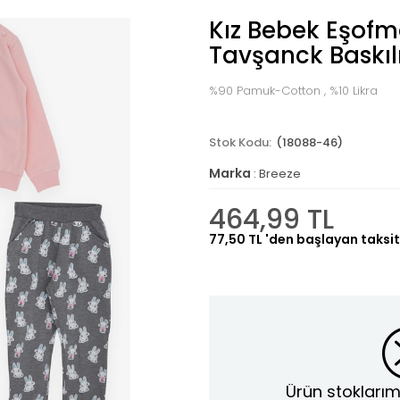
Kız Bebek Eşof
Tavşanck Baskıl
%90 Pamuk-Cotton , %10 Likra
(18088-46)
Marka
:
Breeze
464,99 TL
77,50 TL
'den başlayan taksit
Ürün stoklarım