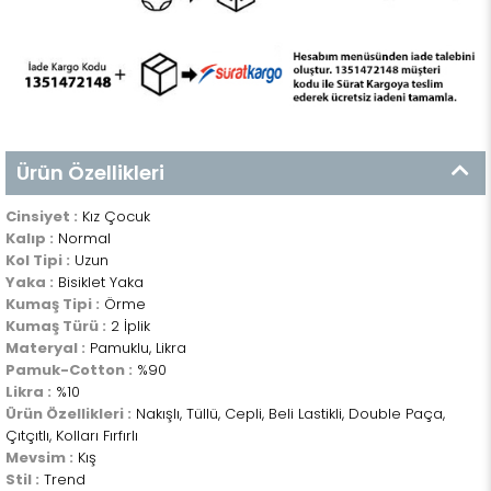
Ürün Özellikleri
Cinsiyet :
Kız Çocuk
Kalıp :
Normal
Kol Tipi :
Uzun
Yaka :
Bisiklet Yaka
Kumaş Tipi :
Örme
Kumaş Türü :
2 İplik
Materyal :
Pamuklu, Likra
Pamuk-Cotton :
%90
Likra :
%10
Ürün Özellikleri :
Nakışlı, Tüllü, Cepli, Beli Lastikli, Double Paça,
Çıtçıtlı, Kolları Fırfırlı
Mevsim :
Kış
Stil :
Trend