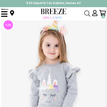
%30 Sepette Yaz İndirimi, Hemen Al!
İndirimlere ek %10 İndirimi Kap, Hemen Üye Ol!
Menu
Anasayfa
Kız Bebek
Takımlar
Eşofman Takım
Kız Bebek Eşofman Takımı Unicorn Gri Melanj (1 Yaş)
0
%
36
İndirim