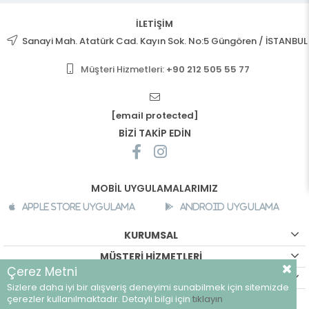
İLETİŞİM
Sanayi Mah. Atatürk Cad. Kayın Sok. No:5 Güngören / İSTANBUL
Müşteri Hizmetleri:
+90 212 505 55 77
[email protected]
BİZİ TAKİP EDİN
MOBİL UYGULAMALARIMIZ
Apple Store Uygulama
Android Uygulama
KURUMSAL
MÜŞTERİ HİZMETLERİ
Çerez Metni
ALIŞVERİŞ BİLGİLERİ
Sizlere daha iyi bir alışveriş deneyimi sunabilmek için sitemizde
©
breeze.com.tr - Tüm hakları saklıdır.
çerezler kullanılmaktadır. Detaylı bilgi için
tıklayın