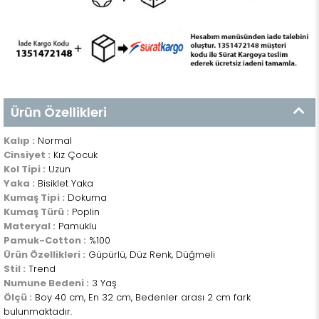
Ürün Özellikleri
Kalıp :
Normal
Cinsiyet :
Kız Çocuk
Kol Tipi :
Uzun
Yaka :
Bisiklet Yaka
Kumaş Tipi :
Dokuma
Kumaş Türü :
Poplin
Materyal :
Pamuklu
Pamuk-Cotton :
%100
Ürün Özellikleri :
Güpürlü, Düz Renk, Düğmeli
Stil :
Trend
Numune Bedeni :
3 Yaş
Ölçü :
Boy 40 cm, En 32 cm, Bedenler arası 2 cm fark
bulunmaktadır.