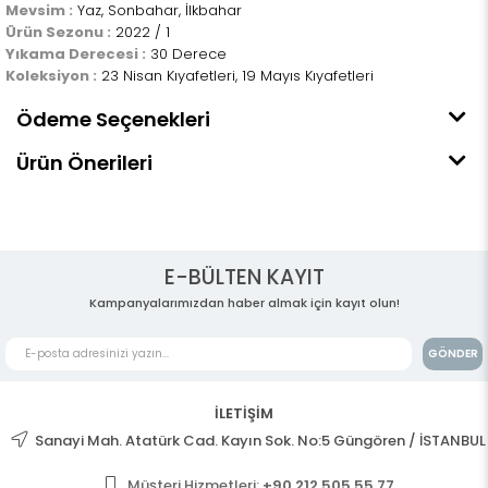
Mevsim :
Yaz, Sonbahar, İlkbahar
Ürün Sezonu :
2022 / 1
Yıkama Derecesi :
30 Derece
Koleksiyon :
23 Nisan Kıyafetleri, 19 Mayıs Kıyafetleri
Ödeme Seçenekleri
Ürün Önerileri
E-BÜLTEN KAYIT
Kampanyalarımızdan haber almak için kayıt olun!
GÖNDER
İLETİŞİM
Sanayi Mah. Atatürk Cad. Kayın Sok. No:5 Güngören / İSTANBUL
Müşteri Hizmetleri:
+90 212 505 55 77