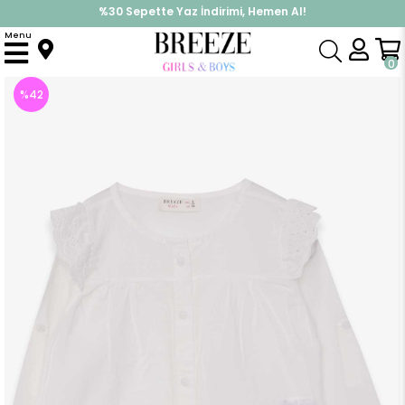
%30 Sepette Yaz İndirimi, Hemen Al!
İndirimlere ek %10 İndirimi Kap, Hemen Üye Ol!
Menu
Anasayfa
Kız Bebek
Üst Giyim
Gömlek
Kız Bebek Gömlek Omuzları Fistolu Ekru (9 Ay)
0
%
42
İndirim